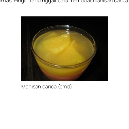
has. Pingin tahu nggak cara membuat manisan carica ? s
Manisan carica (cmd)