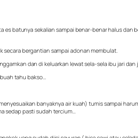
ta es batunya sekalian sampai benar-benar halus dan b
k secara bergantian sampai adonan membulat.
amkan dan di keluarkan lewat sela-sela ibu jari dan ja
50 buah tahu bakso…
menyesuaikan banyaknya air kuah) tumis sampai harum s
a sedap pasti sudah tercium…
ngkok yang sudah diisi sayuran ( bisa sawi atau selad