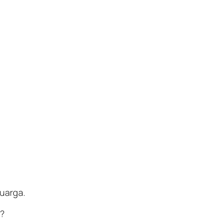
uarga.
n?