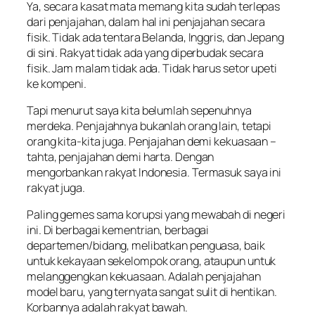
Ya, secara kasat mata memang kita sudah terlepas
dari penjajahan, dalam hal ini penjajahan secara
fisik. Tidak ada tentara Belanda, Inggris, dan Jepang
di sini. Rakyat tidak ada yang diperbudak secara
fisik. Jam malam tidak ada. Tidak harus setor upeti
ke kompeni.
Tapi menurut saya kita belumlah sepenuhnya
merdeka. Penjajahnya bukanlah orang lain, tetapi
orang kita-kita juga. Penjajahan demi kekuasaan –
tahta, penjajahan demi harta. Dengan
mengorbankan rakyat Indonesia. Termasuk saya ini
rakyat juga.
Paling gemes sama korupsi yang mewabah di negeri
ini. Di berbagai kementrian, berbagai
departemen/bidang, melibatkan penguasa, baik
untuk kekayaan sekelompok orang, ataupun untuk
melanggengkan kekuasaan. Adalah penjajahan
model baru, yang ternyata sangat sulit di hentikan.
Korbannya adalah rakyat bawah.