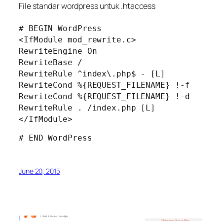
File standar wordpress untuk .htaccess
# BEGIN WordPress
<IfModule mod_rewrite.c>
RewriteEngine On
RewriteBase /
RewriteRule ^index\.php$ - [L]
RewriteCond %{REQUEST_FILENAME} !-f
RewriteCond %{REQUEST_FILENAME} !-d
RewriteRule . /index.php [L]
</IfModule>
# END WordPress
June 20, 2015