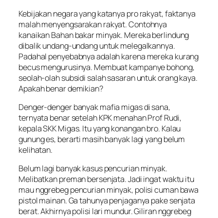
Kebijakan negara yang katanya pro rakyat, faktanya
malah menyengsarakan rakyat. Contohnya
kanaikan Bahan bakar minyak. Mereka berlindung
dibalik undang-undang untuk melegalkannya.
Padahal penyebabnya adalah karena mereka kurang
becus mengurusinya. Membuat kampanye bohong,
seolah-olah subsidi salah sasaran untuk orang kaya.
Apakah benar demikian?
Denger-denger banyak mafia migas di sana,
ternyata benar setelah KPK menahan Prof Rudi,
kepala SKK Migas. Itu yang konangan bro. Kalau
gunung es, berarti masih banyak lagi yang belum
kelihatan.
Belum lagi banyak kasus pencurian minyak.
Melibatkan preman bersenjata. Jadi ingat waktu itu
mau nggrebeg pencurian minyak, polisi cuman bawa
pistol mainan. Ga tahunya penjaganya pake senjata
berat. Akhirnya polisi lari mundur. Giliran nggrebeg