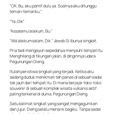
“OK. Bu, aku pamit dulu ya. Soalnya aku ditunggu
teman-temanku.”
“Ya ,Dik”
“Assalamu’alaikum, Bu.”
“Wa’alaikumsalam, Dik.” Jawab Si Ibunya singkat.
Pria tadi mengayuh sepedanya menjauhi tempat itu.
Menghilang di tikungan jalan, di dinginnya udara
Pegunungan Dieng.
Itulah peristiwa singkat yang terjadi. Ketika aku
sedang duduk menikmati teh panas di sebuah kedai
tak jauh dari tempat itu. Di mana berjajar toko-toko
souvenir di sebuah komplek wisata vulkanis aktif
paling terkenal di dunia. Pegunungan Dieng.
Satu kalimat singkat yang sangat mengagumkan
dan jujur. Dieng selalu menarik bagiku. Tanpa sadar