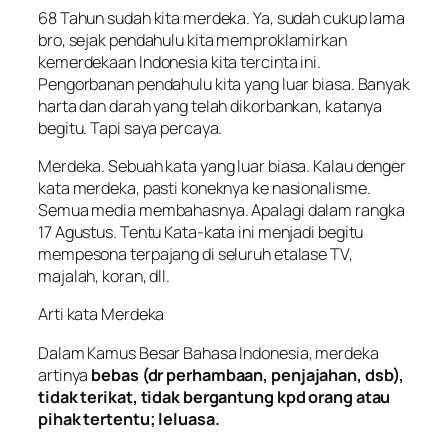
68 Tahun sudah kita merdeka. Ya, sudah cukup lama
bro, sejak pendahulu kita memproklamirkan
kemerdekaan Indonesia kita tercinta ini.
Pengorbanan pendahulu kita yang luar biasa. Banyak
harta dan darah yang telah dikorbankan, katanya
begitu. Tapi saya percaya.
Merdeka. Sebuah kata yang luar biasa. Kalau denger
kata merdeka, pasti koneknya ke nasionalisme.
Semua media membahasnya. Apalagi dalam rangka
17 Agustus. Tentu Kata-kata ini menjadi begitu
mempesona terpajang di seluruh etalase TV,
majalah, koran, dll.
Arti kata Merdeka
Dalam Kamus Besar Bahasa Indonesia, merdeka
artinya
bebas (dr perhambaan, penjajahan, dsb),
tidak terikat, tidak bergantung kpd orang atau
pihak tertentu; leluasa.