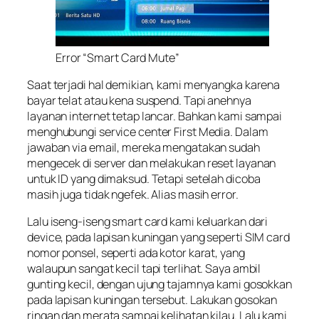
Error “Smart Card Mute”
Saat terjadi hal demikian, kami menyangka karena
bayar telat atau kena suspend. Tapi anehnya
layanan internet tetap lancar. Bahkan kami sampai
menghubungi service center First Media. Dalam
jawaban via email, mereka mengatakan sudah
mengecek di server dan melakukan reset layanan
untuk ID yang dimaksud. Tetapi setelah dicoba
masih juga tidak ngefek. Alias masih error.
Lalu iseng-iseng smart card kami keluarkan dari
device, pada lapisan kuningan yang seperti SIM card
nomor ponsel, seperti ada kotor karat, yang
walaupun sangat kecil tapi terlihat. Saya ambil
gunting kecil, dengan ujung tajamnya kami gosokkan
pada lapisan kuningan tersebut. Lakukan gosokan
ringan dan merata sampai kelihatan kilau. Lalu kami