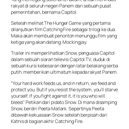
rakyat di seluruh negeri Panem dari sebuah pusat
pemerintahan, bernama Capitol.
Setelah melihat The Hunger Game yang pertama
dilanjutkan film Catching Fire sebagai trilogi ke dua.
Maka akan membuat penonton menunggu film yang
ketiga yang akan datang. Mockingjay.
Trailer ini memperlihatkan Snow, penguasa Capitol
dalam sebuah siaran televisi Capitol TV, duduk di
sebuah kursi kebesaran dengan latar belakang serba
putih. memberikan ultimatum kepada rakyat Panem.
“Your hard work feeds us, and in return, we feed and
protect you. But if you resist the system, you’ll starve
yourself. If you fight against it, it is you who will
bleed.” Petikan dari pidato Snow. Di mana disamping
Snow, berdiri Peeta Mallark. Sepertinya Peeta
dibawah kekuasaan Snow setelah berpisah dari
Katnis di bagian akhir Catching Fire.