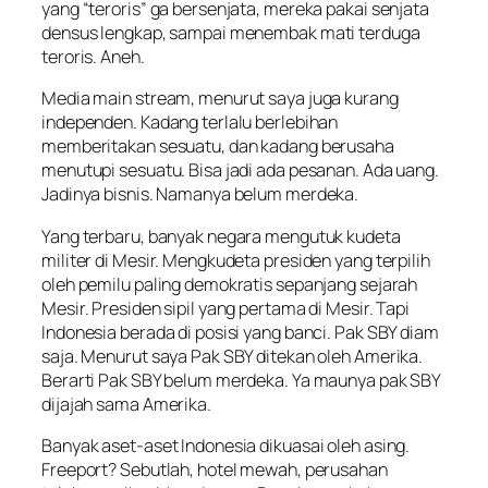
yang “teroris” ga bersenjata, mereka pakai senjata
densus lengkap, sampai menembak mati terduga
teroris. Aneh.
Media main stream, menurut saya juga kurang
independen. Kadang terlalu berlebihan
memberitakan sesuatu, dan kadang berusaha
menutupi sesuatu. Bisa jadi ada pesanan. Ada uang.
Jadinya bisnis. Namanya belum merdeka.
Yang terbaru, banyak negara mengutuk kudeta
militer di Mesir. Mengkudeta presiden yang terpilih
oleh pemilu paling demokratis sepanjang sejarah
Mesir. Presiden sipil yang pertama di Mesir. Tapi
Indonesia berada di posisi yang banci. Pak SBY diam
saja. Menurut saya Pak SBY ditekan oleh Amerika.
Berarti Pak SBY belum merdeka. Ya maunya pak SBY
dijajah sama Amerika.
Banyak aset-aset Indonesia dikuasai oleh asing.
Freeport? Sebutlah, hotel mewah, perusahan