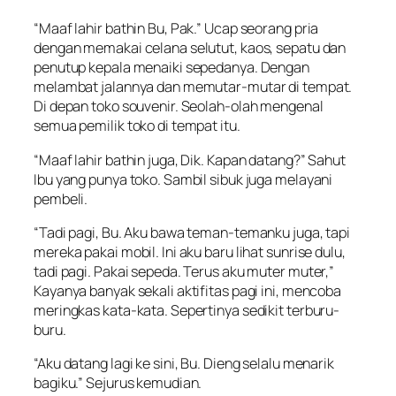
“Maaf lahir bathin Bu, Pak.” Ucap seorang pria
dengan memakai celana selutut, kaos, sepatu dan
penutup kepala menaiki sepedanya. Dengan
melambat jalannya dan memutar-mutar di tempat.
Di depan toko souvenir. Seolah-olah mengenal
semua pemilik toko di tempat itu.
“Maaf lahir bathin juga, Dik. Kapan datang?” Sahut
Ibu yang punya toko. Sambil sibuk juga melayani
pembeli.
“Tadi pagi, Bu. Aku bawa teman-temanku juga, tapi
mereka pakai mobil. Ini aku baru lihat sunrise dulu,
tadi pagi. Pakai sepeda. Terus aku muter muter,”
Kayanya banyak sekali aktifitas pagi ini, mencoba
meringkas kata-kata. Sepertinya sedikit terburu-
buru.
“Aku datang lagi ke sini, Bu. Dieng selalu menarik
bagiku.” Sejurus kemudian.