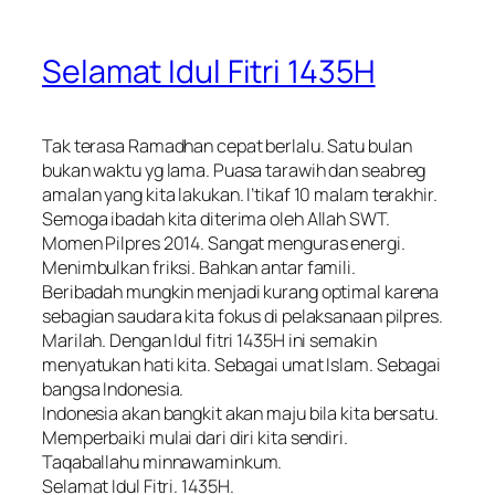
Selamat Idul Fitri 1435H
Tak terasa Ramadhan cepat berlalu. Satu bulan
bukan waktu yg lama. Puasa tarawih dan seabreg
amalan yang kita lakukan. I’tikaf 10 malam terakhir.
Semoga ibadah kita diterima oleh Allah SWT.
Momen Pilpres 2014. Sangat menguras energi.
Menimbulkan friksi. Bahkan antar famili.
Beribadah mungkin menjadi kurang optimal karena
sebagian saudara kita fokus di pelaksanaan pilpres.
Marilah. Dengan Idul fitri 1435H ini semakin
menyatukan hati kita. Sebagai umat Islam. Sebagai
bangsa Indonesia.
Indonesia akan bangkit akan maju bila kita bersatu.
Memperbaiki mulai dari diri kita sendiri.
Taqaballahu minnawaminkum.
Selamat Idul Fitri. 1435H.