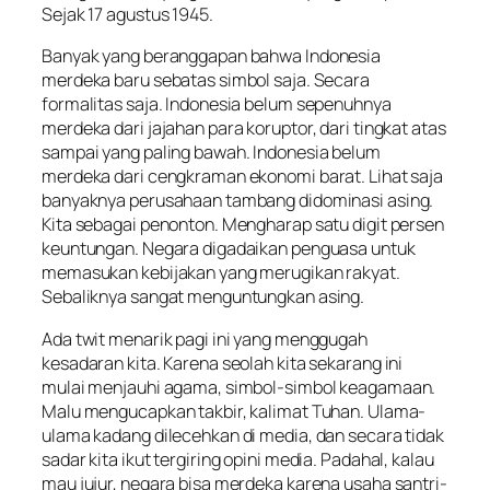
Sejak 17 agustus 1945.
Banyak yang beranggapan bahwa Indonesia
merdeka baru sebatas simbol saja. Secara
formalitas saja. Indonesia belum sepenuhnya
merdeka dari jajahan para koruptor, dari tingkat atas
sampai yang paling bawah. Indonesia belum
merdeka dari cengkraman ekonomi barat. Lihat saja
banyaknya perusahaan tambang didominasi asing.
Kita sebagai penonton. Mengharap satu digit persen
keuntungan. Negara digadaikan penguasa untuk
memasukan kebijakan yang merugikan rakyat.
Sebaliknya sangat menguntungkan asing.
Ada twit menarik pagi ini yang menggugah
kesadaran kita. Karena seolah kita sekarang ini
mulai menjauhi agama, simbol-simbol keagamaan.
Malu mengucapkan takbir, kalimat Tuhan. Ulama-
ulama kadang dilecehkan di media, dan secara tidak
sadar kita ikut tergiring opini media. Padahal, kalau
mau jujur, negara bisa merdeka karena usaha santri-