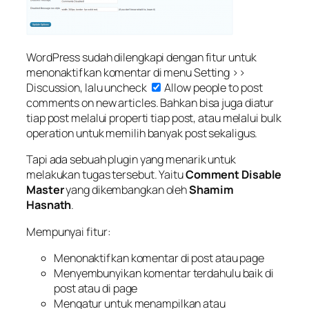
WordPress sudah dilengkapi dengan fitur untuk
menonaktifkan komentar di menu Setting >>
Discussion, lalu uncheck
Allow people to post
comments on new articles
. Bahkan bisa juga diatur
tiap post melalui properti tiap post, atau melalui bulk
operation untuk memilih banyak post sekaligus.
Tapi ada sebuah plugin yang menarik untuk
melakukan tugas tersebut. Yaitu
Comment Disable
Master
yang dikembangkan oleh
Shamim
Hasnath
.
Mempunyai fitur:
Menonaktifkan komentar di post atau page
Menyembunyikan komentar terdahulu baik di
post atau di page
Mengatur untuk menampilkan atau