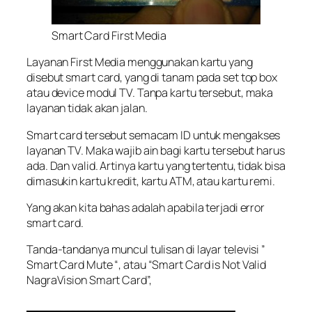
Smart Card First Media
Layanan First Media menggunakan kartu yang
disebut smart card, yang di tanam pada set top box
atau device modul TV. Tanpa kartu tersebut, maka
layanan tidak akan jalan.
Smart card tersebut semacam ID untuk mengakses
layanan TV. Maka wajib ain bagi kartu tersebut harus
ada. Dan valid. Artinya kartu yang tertentu, tidak bisa
dimasukin kartu kredit, kartu ATM, atau kartu remi.
Yang akan kita bahas adalah apabila terjadi error
smart card.
Tanda-tandanya muncul tulisan di layar televisi ”
Smart Card Mute “, atau “Smart Card is Not Valid
NagraVision Smart Card”,