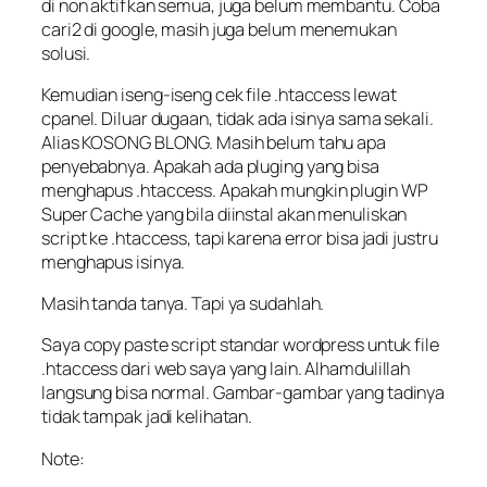
di non aktifkan semua, juga belum membantu. Coba
cari2 di google, masih juga belum menemukan
solusi.
Kemudian iseng-iseng cek file .htaccess lewat
cpanel. Diluar dugaan, tidak ada isinya sama sekali.
Alias KOSONG BLONG. Masih belum tahu apa
penyebabnya. Apakah ada pluging yang bisa
menghapus .htaccess. Apakah mungkin plugin WP
Super Cache yang bila diinstal akan menuliskan
script ke .htaccess, tapi karena error bisa jadi justru
menghapus isinya.
Masih tanda tanya. Tapi ya sudahlah.
Saya copy paste script standar wordpress untuk file
.htaccess dari web saya yang lain. Alhamdulillah
langsung bisa normal. Gambar-gambar yang tadinya
tidak tampak jadi kelihatan.
Note: