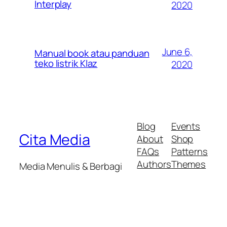
Interplay
2020
June 6,
Manual book atau panduan
teko listrik Klaz
2020
Blog
Events
Cita Media
About
Shop
FAQs
Patterns
Authors
Themes
Media Menulis & Berbagi