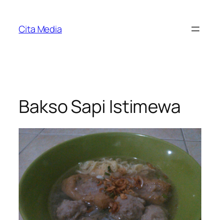
Skip
to
Cita Media
content
Bakso Sapi Istimewa