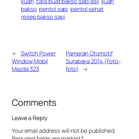
kuah
cara buat bakso sapi asli
kuah
bakso
pentol sapi
pentol sehat
resep bakso sapi
←
Switch Power
Pameran Otomotif
Window Mobil
Surabaya 2014 (Foto-
Mazda 323
foto)
→
Comments
Leave a Reply
Your email address will not be published.
Required fields are marked
*