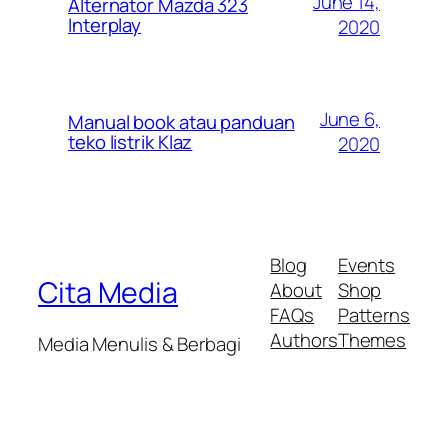
June 14,
Alternator Mazda 323
Interplay
2020
June 6,
Manual book atau panduan
teko listrik Klaz
2020
Blog
Events
Cita Media
About
Shop
FAQs
Patterns
Authors
Themes
Media Menulis & Berbagi