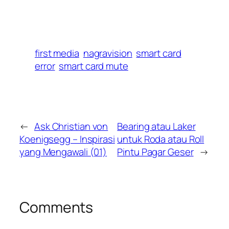
first media
nagravision
smart card
error
smart card mute
←
Ask Christian von
Bearing atau Laker
Koenigsegg – Inspirasi
untuk Roda atau Roll
yang Mengawali (01)
Pintu Pagar Geser
→
Comments