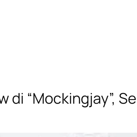
i “Mockingjay”, Ser