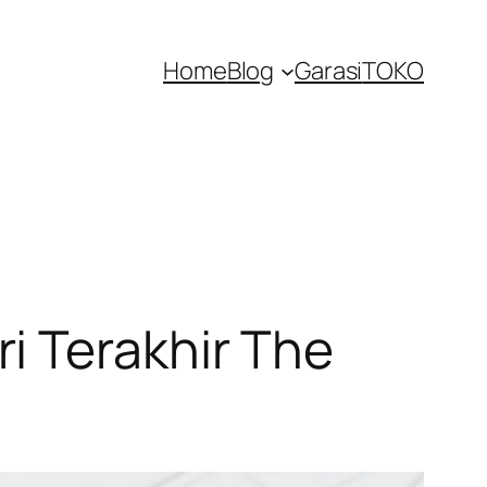
Home
Blog
Garasi
TOKO
i Terakhir The