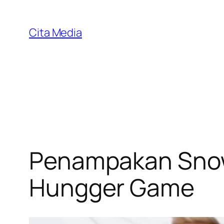
Skip
to
Cita Media
content
Penampakan Snow d
Hungger Game