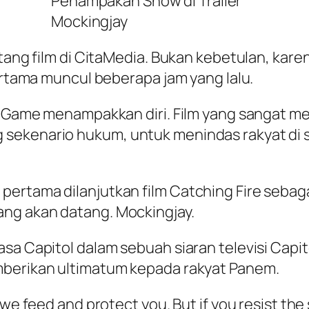
Penampakan Snow di Trailer
Mockingjay
tang film di CitaMedia. Bukan kebetulan, karena
pertama muncul beberapa jam yang lalu.
er Game menampakkan diri. Film yang sangat m
sekenario hukum, untuk menindas rakyat di 
ertama dilanjutkan film Catching Fire sebaga
ng akan datang. Mockingjay.
sa Capitol dalam sebuah siaran televisi Capit
mberikan ultimatum kepada rakyat Panem.
we feed and protect you. But if you resist the s