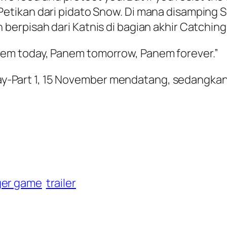
d.” Petikan dari pidato Snow. Di mana disamping
erpisah dari Katnis di bagian akhir Catching 
m today, Panem tomorrow, Panem forever.”
gjay-Part 1, 15 November mendatang, sedangkan 
ger game
trailer