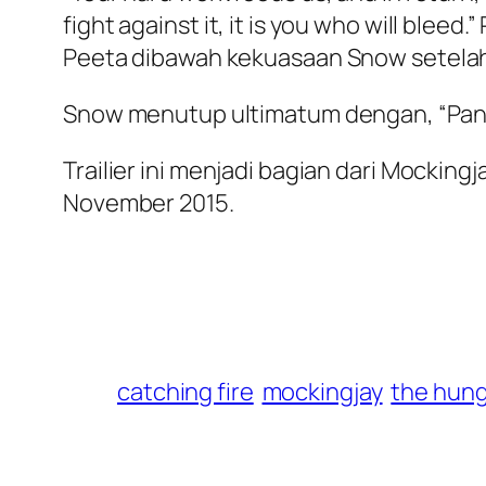
fight against it, it is you who will blee
Peeta dibawah kekuasaan Snow setelah b
Snow menutup ultimatum dengan, “Pane
Trailier ini menjadi bagian dari Mockin
November 2015.
catching fire
mockingjay
the hun