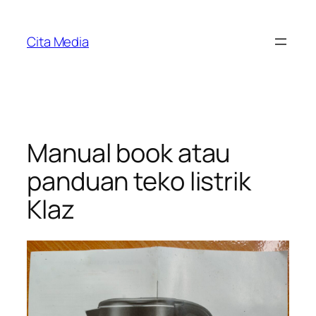
Skip
to
Cita Media
content
Manual book atau
panduan teko listrik
Klaz