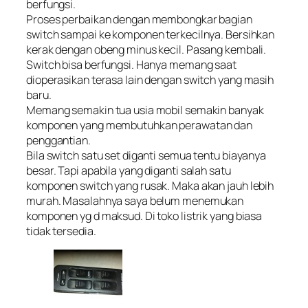
berfungsi.
Proses perbaikan dengan membongkar bagian
switch sampai ke komponen terkecilnya. Bersihkan
kerak dengan obeng minus kecil. Pasang kembali.
Switch bisa berfungsi. Hanya memang saat
dioperasikan terasa lain dengan switch yang masih
baru.
Memang semakin tua usia mobil semakin banyak
komponen yang membutuhkan perawatan dan
penggantian.
Bila switch satu set diganti semua tentu biayanya
besar. Tapi apabila yang diganti salah satu
komponen switch yang rusak. Maka akan jauh lebih
murah. Masalahnya saya belum menemukan
komponen yg d maksud. Di toko listrik yang biasa
tidak tersedia.