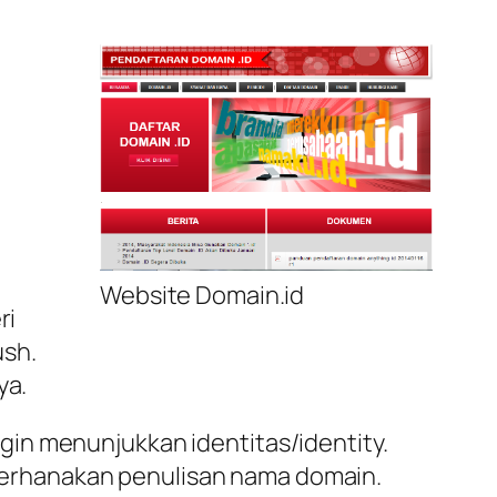
l
Website Domain.id
ri
ush.
ya.
in menunjukkan identitas/identity.
erhanakan penulisan nama domain.