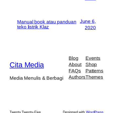
June 6,
Manual book atau panduan
teko listrik Klaz
2020
Blog
Events
Cita Media
About
Shop
FAQs
Patterns
Authors
Themes
Media Menulis & Berbagi
Twenty Twenty-Five
Designed with
WordPress