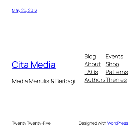
May 25, 2012
Blog
Events
Cita Media
About
Shop
FAQs
Patterns
Authors
Themes
Media Menulis & Berbagi
Twenty Twenty-Five
Designed with
WordPress