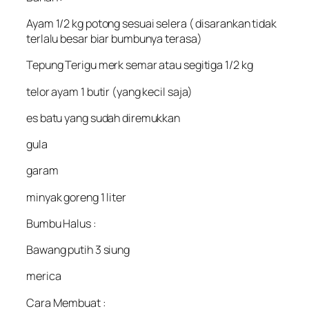
Ayam 1/2 kg potong sesuai selera ( disarankan tidak
terlalu besar biar bumbunya terasa)
Tepung Terigu merk semar atau segitiga 1/2 kg
telor ayam 1 butir (yang kecil saja)
es batu yang sudah diremukkan
gula
garam
minyak goreng 1 liter
Bumbu Halus :
Bawang putih 3 siung
merica
Cara Membuat :