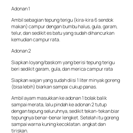
Adonan 1
Ambil sebagian tepung terigu (kira-kira 6 sendok
makan) campur dengan bumbu halus, gula, garam,
telur, dan sedikit es batu yang sudah dihancurkan
kemudian campur rata.
Adonan 2
Siapkan loyang/baskom yang berisi tepung terigu
beri sedikit garam, gula, dan merica campur rata
Siapkan wajan yang sudah diisi 1 liter minyak goreng
(bisa lebih) biarkan sampai cukup panas.
Ambil ayam masukkan ke adonan 1 bolak balik
sampai merata, lalu pindah ke adonan 2 tutup
dengan tepung seluruhnya, sedikit tekan-tekan biar
tepungnya benar-benar lengket. Setelah itu goreng
sampai warna kuning kecoklatan. angkat dan
tiriskan.