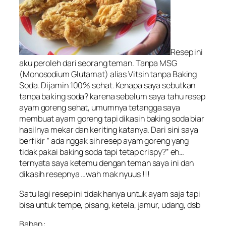
Resep ini
aku peroleh dari seorang teman. Tanpa MSG
(Monosodium Glutamat) alias Vitsin tanpa Baking
Soda. Dijamin 100% sehat. Kenapa saya sebutkan
tanpa baking soda? karena sebelum saya tahu resep
ayam goreng sehat, umumnya tetangga saya
membuat ayam goreng tapi dikasih baking soda biar
hasilnya mekar dan keriting katanya. Dari sini saya
berfikir ” ada nggak sih resep ayam goreng yang
tidak pakai baking soda tapi tetap crispy?” eh…
ternyata saya ketemu dengan teman saya ini dan
dikasih resepnya …wah mak nyuus !!!
Satu lagi resep ini tidak hanya untuk ayam saja tapi
bisa untuk tempe, pisang, ketela, jamur, udang, dsb
Bahan :