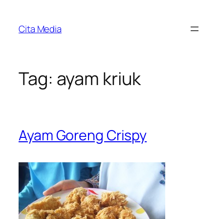
Skip
to
Cita Media
content
Tag:
ayam kriuk
Ayam Goreng Crispy