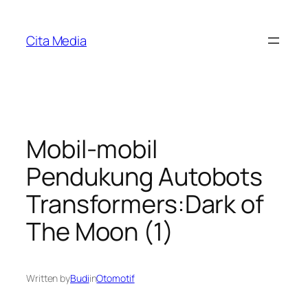
Skip
to
Cita Media
content
Mobil-mobil
Pendukung Autobots
Transformers:Dark of
The Moon (1)
Written by
Budi
in
Otomotif