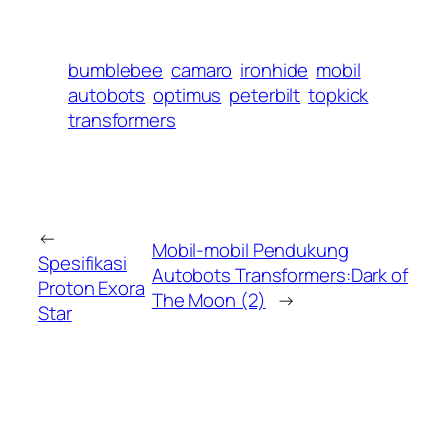
bumblebee
camaro
ironhide
mobil
autobots
optimus
peterbilt
topkick
transformers
←
Mobil-mobil Pendukung
Spesifikasi
Autobots Transformers:Dark of
Proton Exora
The Moon (2)
→
Star