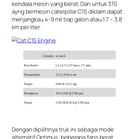
kendala mesin yang berat. Dan untuk 370
ayng bermesin caterpillar C15 diklaim dapat
menjangkau 4-9 mil tiap galon atau 1.7 – 3,8
km per liter.
Cylinders
In-line 6
Bore/Stroke
5.4 x 6.75 (137 mm x 171 mm)
Displacement
15.2 L (928 cu in)
Weight
2890 lb (1311 kg)
Horsepower
435 to 550 @ 2100 rpm
Torque
1350-1850 lb-ft @ 1200 rpm
Dengan dipilihnya truk ini sebagai mode
alternatif Optimus, beberapa fans berat