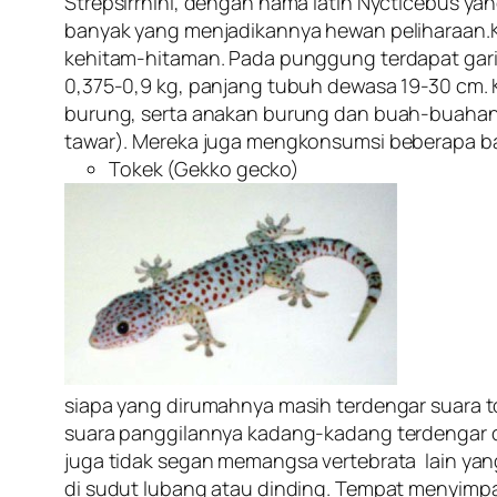
Strepsirrhini, dengan nama latin Nycticebus yan
banyak yang menjadikannya hewan peliharaan.K
kehitam-hitaman. Pada punggung terdapat garis 
0,375-0,9 kg, panjang tubuh dewasa 19-30 cm. K
burung, serta anakan burung dan buah-buahan (m
tawar). Mereka juga mengkonsumsi beberapa bag
Tokek (Gekko gecko)
siapa yang dirumahnya masih terdengar suara to
suara panggilannya kadang-kadang terdengar d
juga tidak segan memangsa vertebrata lain yang
di sudut lubang atau dinding. Tempat menyimpa