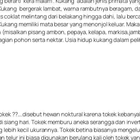
g berarti ‘kera malam’. Kukang adalah jenis primata ya
ukang bergerak lambat, warna rambutnya beragam, dar
coklat melintang dari belakang hingga dahi, lalu berc
ukang memiliki mata besar yang menonjol keluar. Maka
isalkan pisang ambon, pepaya, kelapa, markisa,jambu 
ian pohon serta nektar. Usia hidup kukang dalam peli
kek ??….disebut hewan noktural karena tokek kebanyaka
i siang hari. Tokek memburu aneka serangga dan inver
 lebih kecil ukurannya. Tokek betina biasanya mengelu
n telur ini biasa digunakan berulang kali oleh tokek 