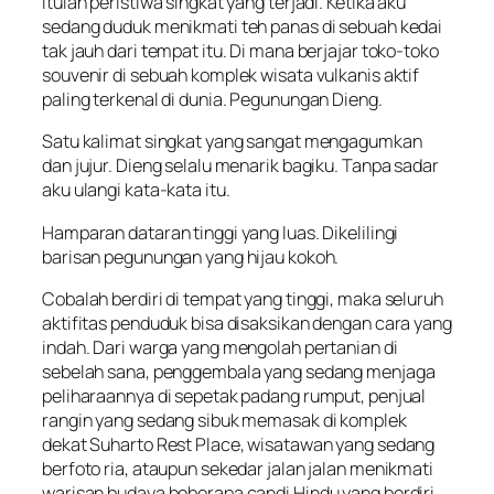
Itulah peristiwa singkat yang terjadi. Ketika aku
sedang duduk menikmati teh panas di sebuah kedai
tak jauh dari tempat itu. Di mana berjajar toko-toko
souvenir di sebuah komplek wisata vulkanis aktif
paling terkenal di dunia. Pegunungan Dieng.
Satu kalimat singkat yang sangat mengagumkan
dan jujur. Dieng selalu menarik bagiku. Tanpa sadar
aku ulangi kata-kata itu.
Hamparan dataran tinggi yang luas. Dikelilingi
barisan pegunungan yang hijau kokoh.
Cobalah berdiri di tempat yang tinggi, maka seluruh
aktifitas penduduk bisa disaksikan dengan cara yang
indah. Dari warga yang mengolah pertanian di
sebelah sana, penggembala yang sedang menjaga
peliharaannya di sepetak padang rumput, penjual
rangin yang sedang sibuk memasak di komplek
dekat Suharto Rest Place, wisatawan yang sedang
berfoto ria, ataupun sekedar jalan jalan menikmati
warisan budaya beberapa candi Hindu yang berdiri