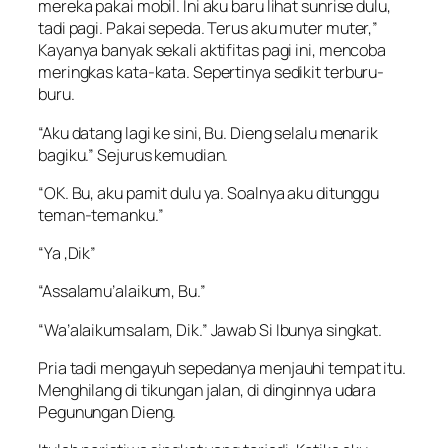
mereka pakai mobil. Ini aku baru lihat sunrise dulu,
tadi pagi. Pakai sepeda. Terus aku muter muter,”
Kayanya banyak sekali aktifitas pagi ini, mencoba
meringkas kata-kata. Sepertinya sedikit terburu-
buru.
“Aku datang lagi ke sini, Bu. Dieng selalu menarik
bagiku.” Sejurus kemudian.
“OK. Bu, aku pamit dulu ya. Soalnya aku ditunggu
teman-temanku.”
“Ya ,Dik”
“Assalamu’alaikum, Bu.”
“Wa’alaikumsalam, Dik.” Jawab Si Ibunya singkat.
Pria tadi mengayuh sepedanya menjauhi tempat itu.
Menghilang di tikungan jalan, di dinginnya udara
Pegunungan Dieng.