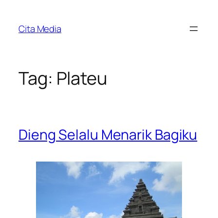
Skip
to
Cita Media
content
Tag:
Plateu
Dieng Selalu Menarik Bagiku