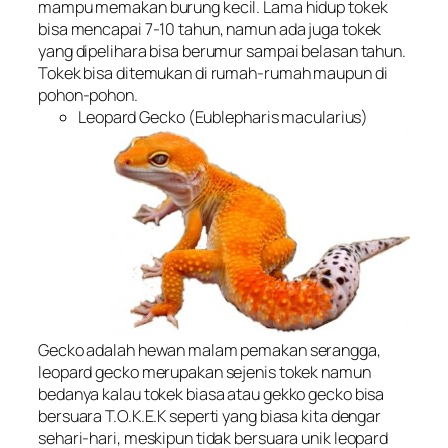
mampu memakan burung kecil. Lama hidup tokek
bisa mencapai 7-10 tahun, namun ada juga tokek
yang dipelihara bisa berumur sampai belasan tahun.
Tokek bisa ditemukan di rumah-rumah maupun di
pohon-pohon.
Leopard Gecko (
Eublepharis macularius
)
Gecko adalah hewan malam pemakan serangga,
leopard gecko merupakan sejenis tokek namun
bedanya kalau tokek biasa atau gekko gecko bisa
bersuara T.O.K.E.K seperti yang biasa kita dengar
sehari-hari, meskipun tidak bersuara unik leopard