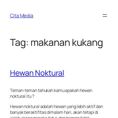
Skip
to
Cita Media
content
Tag:
makanan kukang
Hewan Noktural
Teman-teman tahukah kamu apakah hewan
noktural itu ?
Hewan noktural adalah hewan yang lebih aktif dan
banyak beraktifitas dimalam hari, akan tetapi di
waktu siang mereka tidur dan hampir tidak