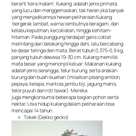
berarti ‘kera malam’. Kukang adalah jenis primata
yang lucu dan menggemaskan, tak heran jika banyak
yang menjadikannya hewan peliharaan.Kukang
bergerak lambat, warna rambutnya beragam, dari
kelabu keputihan, kecoklatan, hingga kehitam-
hitaman. Pada punggung terdapat garis coklat
melintang dari belakang hingga dahi, lalu bercabang
ke dasar telinga dan mata. Berat tubuh 0,375-0,9 kg,
panjang tubuh dewasa 19-30 cm. Kukang memiliki
mata besar yang menonjol keluar. Makanan kukang
adalah jenis serangga, telur burung, serta anakan
burung dan buah-buahan (misalkan pisang ambon,
pepaya, kelapa, markisa,jambu biji, jagung manis,
telor puyuh dan roti tawar). Mereka
juga mengkonsumsi beberapa bagian pohon serta
nektar. Usia hidup kukang dalam peliharaan bisa
mencapai 14 tahun.
Tokek (Gekko gecko)