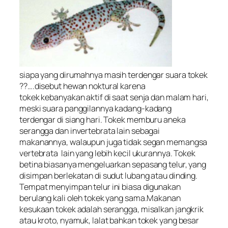
siapa yang dirumahnya masih terdengar suara tokek
??….disebut hewan noktural karena
tokek kebanyakan aktif di saat senja dan malam hari,
meski suara panggilannya kadang-kadang
terdengar di siang hari. Tokek memburu aneka
serangga dan invertebrata lain sebagai
makanannya, walaupun juga tidak segan memangsa
vertebrata lain yang lebih kecil ukurannya. Tokek
betina biasanya mengeluarkan sepasang telur, yang
disimpan berlekatan di sudut lubang atau dinding.
Tempat menyimpan telur ini biasa digunakan
berulang kali oleh tokek yang sama.Makanan
kesukaan tokek adalah serangga, misalkan jangkrik
atau kroto, nyamuk, lalat bahkan tokek yang besar