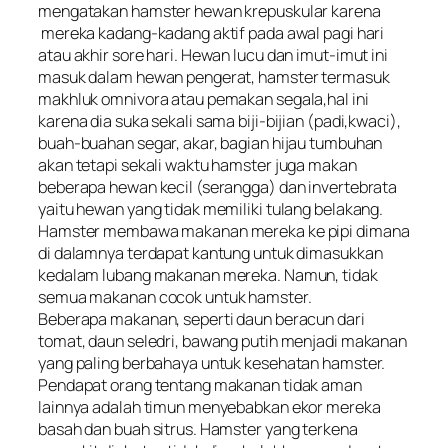
mengatakan hamster hewan krepuskular karena
mereka kadang-kadang aktif pada awal pagi hari
atau akhir sore hari. Hewan lucu dan imut-imut ini
masuk dalam hewan pengerat, hamster termasuk
makhluk omnivora atau pemakan segala,hal ini
karena dia suka sekali sama biji-bijian (padi,kwaci),
buah-buahan segar, akar, bagian hijau tumbuhan
akan tetapi sekali waktu hamster juga makan
beberapa hewan kecil (serangga) dan invertebrata
yaitu hewan yang tidak memiliki tulang belakang.
Hamster membawa makanan mereka ke pipi dimana
di dalamnya terdapat kantung untuk dimasukkan
kedalam lubang makanan mereka. Namun, tidak
semua makanan cocok untuk hamster.
Beberapa makanan, seperti daun beracun dari
tomat, daun seledri, bawang putih menjadi makanan
yang paling berbahaya untuk kesehatan hamster.
Pendapat orang tentang makanan tidak aman
lainnya adalah timun menyebabkan ekor mereka
basah dan buah sitrus. Hamster yang terkena