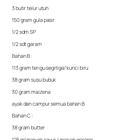
3 butir telur utuh
150 gram gula pasir
1/2 sdm SP
1/2 sdt garam
Bahan B :
113 gram terigu segitiga/ kunci biru
38 gram susu bubuk
30 gram maizena
ayak dan campur semua bahan B
Bahan C :
38 gram butter
125 ml minyak sayur / minyak goreng