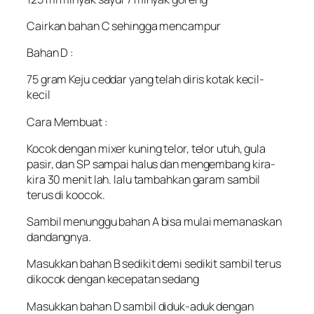
Cairkan bahan C sehingga mencampur
Bahan D :
75 gram Keju ceddar yang telah diris kotak kecil-
kecil
Cara Membuat :
Kocok dengan mixer kuning telor, telor utuh, gula
pasir, dan SP sampai halus dan mengembang kira-
kira 30 menit lah. lalu tambahkan garam sambil
terus di koocok.
Sambil menunggu bahan A bisa mulai memanaskan
dandangnya.
Masukkan bahan B sedikit demi sedikit sambil terus
dikocok dengan kecepatan sedang
Masukkan bahan D sambil diduk-aduk dengan