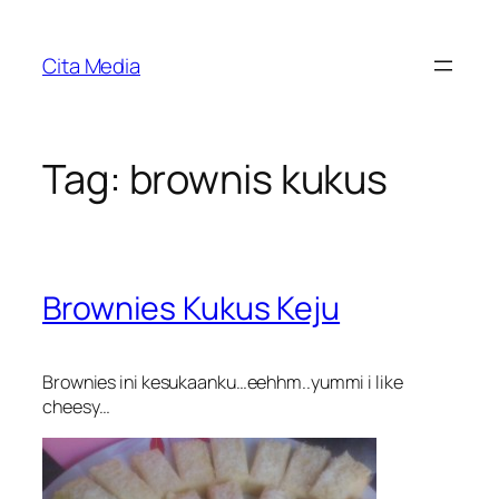
Skip
to
Cita Media
content
Tag:
brownis kukus
Brownies Kukus Keju
Brownies ini kesukaanku…eehhm..yummi i like
cheesy…