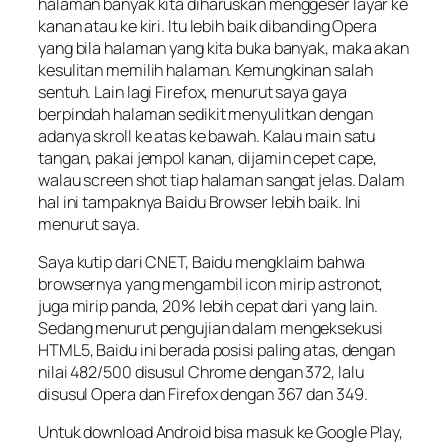
halaman banyak kita diharuskan menggeser layar ke
kanan atau ke kiri. Itu lebih baik dibanding Opera
yang bila halaman yang kita buka banyak, maka akan
kesulitan memilih halaman. Kemungkinan salah
sentuh. Lain lagi Firefox, menurut saya gaya
berpindah halaman sedikit menyulitkan dengan
adanya skroll ke atas ke bawah. Kalau main satu
tangan, pakai jempol kanan, dijamin cepet cape,
walau screen shot tiap halaman sangat jelas. Dalam
hal ini tampaknya Baidu Browser lebih baik. Ini
menurut saya.
Saya kutip dari CNET, Baidu mengklaim bahwa
browsernya yang mengambil icon mirip astronot,
juga mirip panda, 20% lebih cepat dari yang lain.
Sedang menurut pengujian dalam mengeksekusi
HTML5, Baidu ini berada posisi paling atas, dengan
nilai 482/500 disusul Chrome dengan 372, lalu
disusul Opera dan Firefox dengan 367 dan 349.
Untuk download Android bisa masuk ke Google Play,