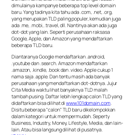
dimulainya kampanye beberapa
top level domain
baru. Yang tadinya kita tahu ada .com, .net, .org,
yang merupakan TLD paling populer, kemudian juga
ada .me, .mobi, .travel, dll. Nantinya akan ada juga
dot-dot yang lain. Seperti perusahaan raksasa
Google, Apple, dan Amazon yang mendaftarkan
beberapa TLD baru.
Diantaranya Google mendaftarkan .android,
.youtube dan .search. Amazon mendaftarkan
.amazon, .kindle, .book dan .video. Apple cukup 1
nama saja .apple. Dan tentu masih ada banyak
perusahaan yang mendaftarkan dot-dotnya. Jujur
Cita Media waktu lihat banyaknya TLD malah
tambah pusing. Daftar lebih lengkap calon TLD yang
didaftarkan bisa dilihat di
www.101domain.com
.
Disitu beberapa “calon” TLD baru dikelompokkan
dalam kategori untuk mempermudah. Seperty
Business, Industry, Money, Lifestyle, Media
, dan lain-
lain. Atau bisa langsung dilihat di pusatnya.