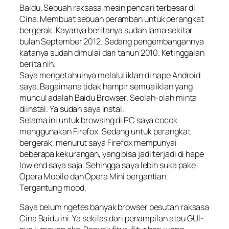
Baidu. Sebuah raksasa mesin pencari terbesar di
Cina. Membuat sebuah peramban untuk perangkat
bergerak. Kayanya beritanya sudah lama sekitar
bulan September 2012. Sedang pengembangannya
katanya sudah dimulai dari tahun 2010. Ketinggalan
berita nih.
Saya mengetahuinya melalui iklan di hape Android
saya. Bagaimana tidak hampir semua iklan yang
muncul adalah Baidu Browser. Seolah-olah minta
diinstal. Ya sudah saya instal.
Selama ini untuk browsing di PC saya cocok
menggunakan Firefox. Sedang untuk perangkat
bergerak, menurut saya Firefox mempunyai
beberapa kekurangan, yang bisa jadi terjadi di hape
low end saya saja. Sehingga saya lebih suka pake
Opera Mobile dan Opera Mini bergantian.
Tergantung mood.
Saya belum ngetes banyak browser besutan raksasa
Cina Baidu ini. Ya sekilas dari penampilan atau GUI-