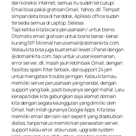
dan koneksi internet, semua itu sudah tercukupi.
Email bisa pakai gratisan Gmail, Yahoo, dll. Tempat
simpan data bisa di harddisk, Aplikasi office sudah
tersedia semua di Laptop. Selesai.
Tapi ketika kita bicara perusahaan / untuk bisnis.
Otomatis email gratisan untuk bisnis benar-benar
kurang SIP. Minimal harus
email@domainkita.com
.
Walau kita bisa juga buat email lewat cPanel dengan
@domainkita.com, tapi untuk urusan keamanan,
error server, dll, masih jauh lebih baik Gmail, dengan
fasilitas spam filter terbaik, dan support 24 jam
untuk mengatasi trouble jaringan. Kalau kita mau
memiliki server perusahaan yang handal, dengan
support yang baik, pasti biayanya sangat mahal. Lalu
kenapa tidak kita gabungkan saja alamat domain
kita dengan segala keunggulan yang dimiliki oleh
Gmail. Nah inilah gunanya Google Apps. Kita bisa
memiliki email dan lain-lain seperti yang disebutkan
diatas, tanpa harus memikirkan perawatan server,
support kalau error atau rusak, upgrade system