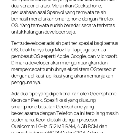
dua vendor di atas. Melainkan Geeksphone,
perusahaan asal Spanyol yang ternyata telah
berhasil menelurkan smartphone dengan Firefox
OS. Yang ternyata sudah beredar secara terbatas
untuk kalangan developer saja.
Tentu developer adalah partner spesial bagi semua
OS, tidak hanya bagi Mozilla, tapi juga semua
pembesut OS seperti Apple, Google, dan Microsoft.
Dimana developer akan mengembangkan dan
mempercepat tumbuhnya ekosistem OS tersebut
dengan aplikasi-aplikasi yang akan memanjakan
penggunanya.
Ada dua tipe yang diperkenalkan oleh Geeksphone.
Keon
dan
Peak
. Spesifikasi yang diusung
smartphone besutan Geeksphone yang
bekerjasama dengan Telefonica ini terbilang masih
sederhana. Keon diotaki dengan prosesor
Qualcomm 1 GHz, 512 MB RAM, 4 GB ROM dan
support jaringan WCDMA dan GSM. Adapun