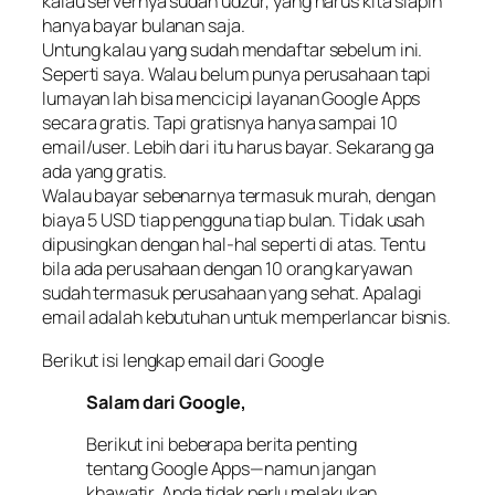
kalau servernya sudah udzur, yang harus kita siapin
hanya bayar bulanan saja.
Untung kalau yang sudah mendaftar sebelum ini.
Seperti saya. Walau belum punya perusahaan tapi
lumayan lah bisa mencicipi layanan Google Apps
secara gratis. Tapi gratisnya hanya sampai 10
email/user. Lebih dari itu harus bayar. Sekarang ga
ada yang gratis.
Walau bayar sebenarnya termasuk murah, dengan
biaya 5 USD tiap pengguna tiap bulan. Tidak usah
dipusingkan dengan hal-hal seperti di atas. Tentu
bila ada perusahaan dengan 10 orang karyawan
sudah termasuk perusahaan yang sehat. Apalagi
email adalah kebutuhan untuk memperlancar bisnis.
Berikut isi lengkap email dari Google
Salam dari Google,
Berikut ini beberapa berita penting
tentang Google Apps—namun jangan
khawatir, Anda tidak perlu melakukan