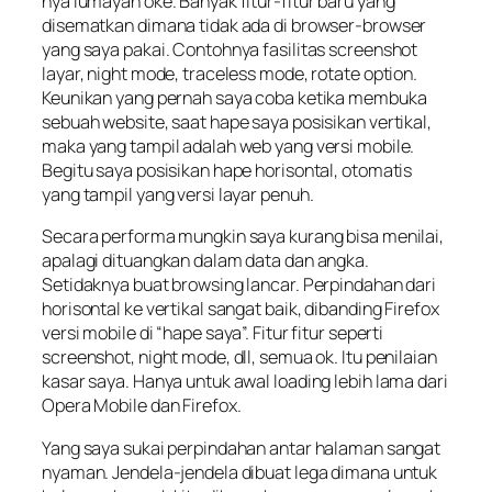
nya lumayan oke. Banyak fitur-fitur baru yang
disematkan dimana tidak ada di browser-browser
yang saya pakai. Contohnya fasilitas screenshot
layar, night mode, traceless mode, rotate option.
Keunikan yang pernah saya coba ketika membuka
sebuah website, saat hape saya posisikan vertikal,
maka yang tampil adalah web yang versi mobile.
Begitu saya posisikan hape horisontal, otomatis
yang tampil yang versi layar penuh.
Secara performa mungkin saya kurang bisa menilai,
apalagi dituangkan dalam data dan angka.
Setidaknya buat browsing lancar. Perpindahan dari
horisontal ke vertikal sangat baik, dibanding Firefox
versi mobile di “hape saya”. Fitur fitur seperti
screenshot, night mode, dll, semua ok. Itu penilaian
kasar saya. Hanya untuk awal loading lebih lama dari
Opera Mobile dan Firefox.
Yang saya sukai perpindahan antar halaman sangat
nyaman. Jendela-jendela dibuat lega dimana untuk