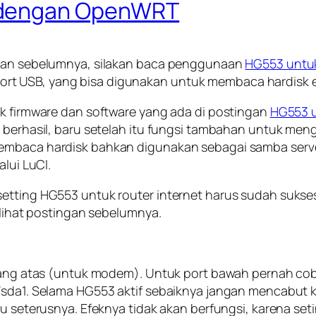
 dengan OpenWRT
ingan sebelumnya, silakan baca penggunaan
HG553 untuk
t USB, yang bisa digunakan untuk membaca hardisk e
ik firmware dan software yang ada di postingan
HG553 u
 berhasil, baru setelah itu fungsi tambahan untuk mengo
mbaca hardisk bahkan digunakan sebagai samba server, 
alui LuCI.
etting HG553 untuk router internet harus sudah sukses
n lihat postingan sebelumnya.
 yang atas (untuk modem). Untuk port bawah pernah coba
sda1. Selama HG553 aktif sebaiknya jangan mencabut kab
u seterusnya. Efeknya tidak akan berfungsi, karena seti