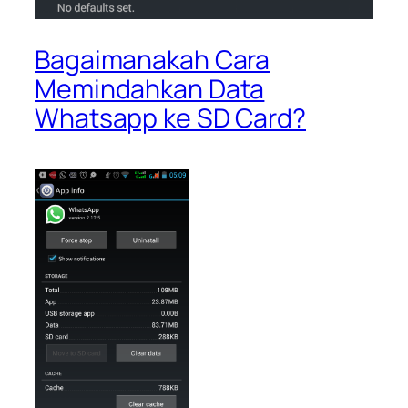
Bagaimanakah Cara
Memindahkan Data
Whatsapp ke SD Card?