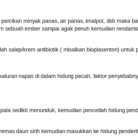
ri percikan minyak panas, air panas, knalpot, dsb maka ba
lam sebuah ember sampai agak penuh kemudian rendamlah
lah salep/krem antibiotik ( misalkan bioplasenton) untu
 saluran napas di dalam hidung pecah, faktor penyebabny
pala sedikit menunduk, kemudian pencetlah hidung pender
s-remas daun sirih kemudian masukkan ke hidung penderit