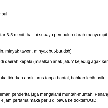
mpul
itar 3-5 menit, hal ini supaya pembuluh darah menyemp
adin, minyak tawon, minyak but-but,dsb)
di daerah kepala (misalkan anak jatuh/ kejedug agak kera
ka tidurkan anak lurus tanpa bantal, bahkan lebih baik la
a memar, penderita juga mengalami muntah-muntah. Pena
i 4 jam pertama maka perlu di bawa ke dokter/UGD.