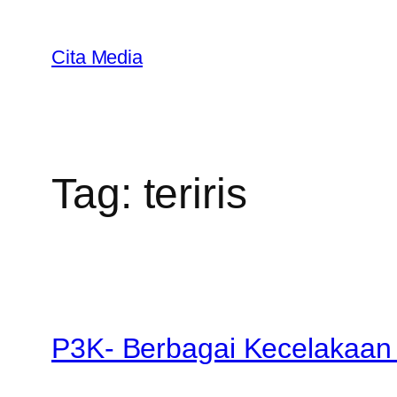
Skip
to
Cita Media
content
Tag:
teriris
P3K- Berbagai Kecelakaan 