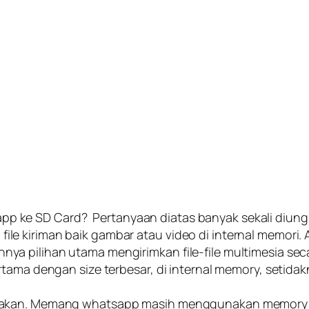
p ke SD Card? Pertanyaan diatas banyak sekali diun
 kiriman baik gambar atau video di internal memori. Ap
 pilihan utama mengirimkan file-file multimesia secar
rtama dengan size terbesar, di internal memory, setida
takan. Memang whatsapp masih menggunakan memory in