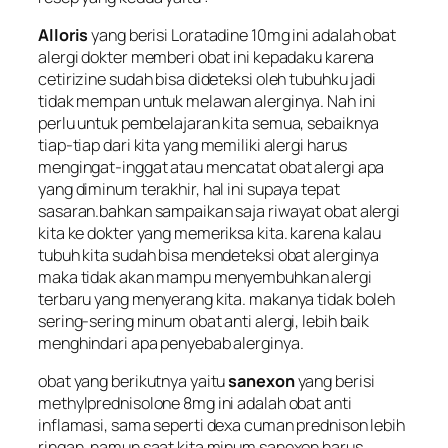
Alloris
yang berisi Loratadine 10mg ini adalah obat
alergi dokter memberi obat ini kepadaku karena
cetirizine sudah bisa dideteksi oleh tubuhku jadi
tidak mempan untuk melawan alerginya. Nah ini
perlu untuk pembelajaran kita semua, sebaiknya
tiap-tiap dari kita yang memiliki alergi harus
mengingat-inggat atau mencatat obat alergi apa
yang diminum terakhir, hal ini supaya tepat
sasaran.bahkan sampaikan saja riwayat obat alergi
kita ke dokter yang memeriksa kita. karena kalau
tubuh kita sudah bisa mendeteksi obat alerginya
maka tidak akan mampu menyembuhkan alergi
terbaru yang menyerang kita. makanya tidak boleh
sering-sering minum obat anti alergi, lebih baik
menghindari apa penyebab alerginya.
obat yang berikutnya yaitu
sanexon
yang berisi
methylprednisolone 8mg ini adalah obat anti
inflamasi, sama seperti dexa cuman prednison lebih
ringan. namun saat kita minum sanexon harus