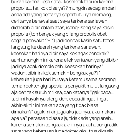
bukan karena lipstik atau kosmetik tapi ini karena
propolis…. ha..kok bisa ya?? mungkin sebagian dari
anda ada yang bertanya seperti itu. iya memang,
ceritanya berawal saat saya terkena sariawan
didaerah bibir dalam atas, iseng-iseng saya kasih
propolis (toh banyak yang bilang propolis obat
segala penyakit ^-^) jadi deh tak kasih satu tetes
langsung ke daerah yang terkena sariawan.
keesokan harinya bibir saya kok agak bengkak?
aahh..mungkin ini karena efek sariawan yang dibibir
jadinya agak domble deh..keesokan harinya”
waduh..bibir ini kok semakin bengkak ya??”
kebetulan juga hari itu saya ketemu sama seorang
teman dokter gigi spesialis penyakit mulut langsung
aja deh tak suruh mriksa, dan katanya “gak papa…
tapi ini kayaknya alergi deh, coba diingat-ingat
akhir-akhir ini makan apa yang tidak biasa
dimakan?” agak mikir juga aku jadinya. aku makan
apa ya? perasaan biasa aja, tidak ada yang aneh..
karena semakin bengkak akhirnya aku hubungi adik
saya yang kebetulan juga dokter gigi, trus dikasih