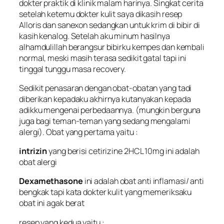
dokter praktik di klinik malam harinya. Singkat cerita
setelah ketemu dokter kulit saya dikasih resep
Alloris
dan
sanexon
sedangkan untuk krim di bibir di
kasih
kenalog
. Setelah aku minum hasilnya
alhamdulillah berangsur bibirku kempes dan kembali
normal, meski masih terasa sedikit gatal tapi ini
tinggal tunggu masa recovery.
Sedikit penasaran dengan obat-obatan yang tadi
diberikan kepadaku akhirnya kutanyakan kepada
adikku mengenai perbedaannya. (mungkin berguna
juga bagi teman-teman yang sedang mengalami
alergi). Obat yang pertama yaitu :
intrizin
yang berisi cetirizine 2HCL 10mg ini adalah
obat alergi
Dexamethasone
ini adalah obat anti inflamasi/ anti
bengkak tapi kata dokter kulit yang memeriksaku
obat ini agak berat
resep yang kedua yaitu :