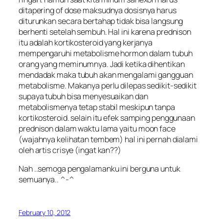
di
tapering of dose
maksudnya dosisnya harus
diturunkan secara bertahap tidak bisa langsung
berhenti setelah sembuh. Hal ini karena prednison
itu adalah kortikosteroid yang kerjanya
mempengaruhi metabolisme hormon dalam tubuh
orang yang meminumnya. Jadi ketika dihentikan
mendadak maka tubuh akan mengalami gangguan
metabolisme. Makanya perlu dilepas sedikit-sedikit
supaya tubuh bisa menyesuaikan dan
metabolismenya tetap stabil meskipun tanpa
kortikosteroid. selain itu efek samping penggunaan
prednison dalam waktu lama yaitu
moon face
(wajahnya kelihatan tembem) hal ini pernah dialami
oleh artis crisye (ingat kan??)
Nah ..semoga pengalamanku ini berguna untuk
semuanya.. ^-^
February 10, 2012