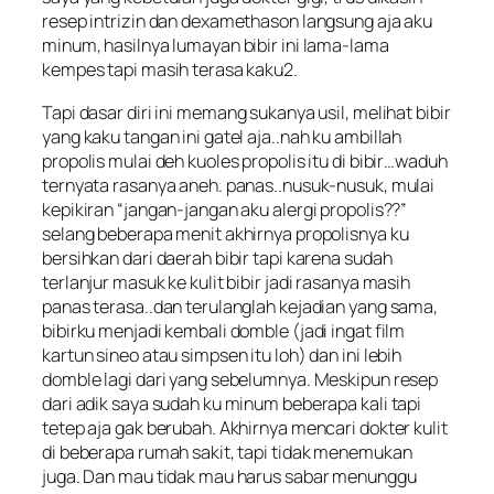
resep intrizin dan dexamethason langsung aja aku
minum, hasilnya lumayan bibir ini lama-lama
kempes tapi masih terasa kaku2.
Tapi dasar diri ini memang sukanya usil, melihat bibir
yang kaku tangan ini gatel aja..nah ku ambillah
propolis mulai deh kuoles propolis itu di bibir…waduh
ternyata rasanya aneh. panas..nusuk-nusuk, mulai
kepikiran “jangan-jangan aku alergi propolis??”
selang beberapa menit akhirnya propolisnya ku
bersihkan dari daerah bibir tapi karena sudah
terlanjur masuk ke kulit bibir jadi rasanya masih
panas terasa..dan terulanglah kejadian yang sama,
bibirku menjadi kembali domble (jadi ingat film
kartun sineo atau simpsen itu loh) dan ini lebih
domble lagi dari yang sebelumnya. Meskipun resep
dari adik saya sudah ku minum beberapa kali tapi
tetep aja gak berubah. Akhirnya mencari dokter kulit
di beberapa rumah sakit, tapi tidak menemukan
juga. Dan mau tidak mau harus sabar menunggu