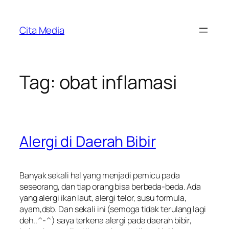
Skip
to
Cita Media
content
Tag:
obat inflamasi
Alergi di Daerah Bibir
Banyak sekali hal yang menjadi pemicu pada
seseorang, dan tiap orang bisa berbeda-beda. Ada
yang alergi ikan laut, alergi telor, susu formula,
ayam,dsb. Dan sekali ini (semoga tidak terulang lagi
deh..^-^) saya terkena alergi pada daerah bibir,