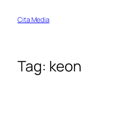
Skip
to
Cita Media
content
Tag:
keon