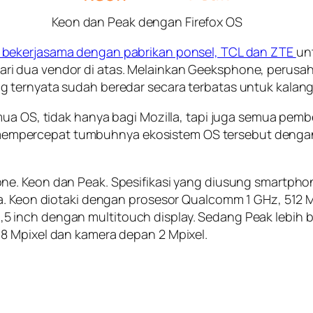
Keon dan Peak dengan Firefox OS
bekerjasama dengan pabrikan ponsel, TCL dan ZTE
un
 dua vendor di atas. Melainkan Geeksphone, perusahaa
 ternyata sudah beredar secara terbatas untuk kalang
mua OS, tidak hanya bagi Mozilla, tapi juga semua pemb
mpercepat tumbuhnya ekosistem OS tersebut dengan a
one.
Keon
dan
Peak
. Spesifikasi yang diusung smartp
na. Keon diotaki dengan prosesor Qualcomm 1 GHz, 512
inch dengan multitouch display. Sedang Peak lebih bai
8 Mpixel dan kamera depan 2 Mpixel.