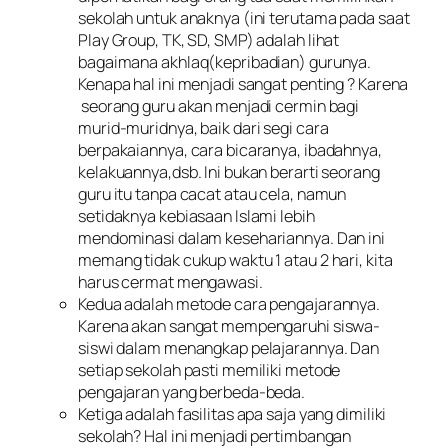
sekolah untuk anaknya (ini terutama pada saat
Play Group, TK, SD, SMP) adalah lihat
bagaimana akhlaq(kepribadian) gurunya.
Kenapa hal ini menjadi sangat penting ? Karena
seorang guru akan menjadi cermin bagi
murid-muridnya, baik dari segi cara
berpakaiannya, cara bicaranya, ibadahnya,
kelakuannya,dsb. Ini bukan berarti seorang
guru itu tanpa cacat atau cela, namun
setidaknya kebiasaan Islami lebih
mendominasi dalam kesehariannya. Dan ini
memang tidak cukup waktu 1 atau 2 hari, kita
harus cermat mengawasi.
Kedua adalah metode cara pengajarannya.
Karena akan sangat mempengaruhi siswa-
siswi dalam menangkap pelajarannya. Dan
setiap sekolah pasti memiliki metode
pengajaran yang berbeda-beda.
Ketiga adalah fasilitas apa saja yang dimiliki
sekolah? Hal ini menjadi pertimbangan