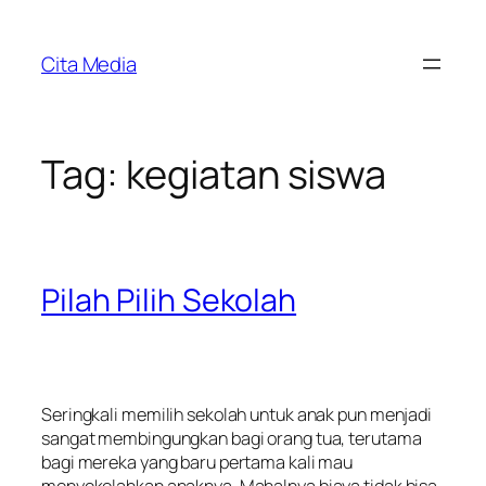
Skip
to
Cita Media
content
Tag:
kegiatan siswa
Pilah Pilih Sekolah
Seringkali memilih sekolah untuk anak pun menjadi
sangat membingungkan bagi orang tua, terutama
bagi mereka yang baru pertama kali mau
menyekolahkan anaknya. Mahalnya biaya tidak bisa