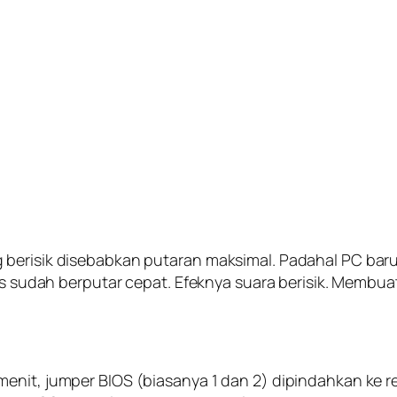
g berisik disebabkan putaran maksimal. Padahal PC ba
ipas sudah berputar cepat. Efeknya suara berisik. Memb
nit, jumper BIOS (biasanya 1 dan 2) dipindahkan ke res