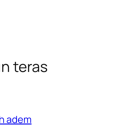
n teras
ih adem