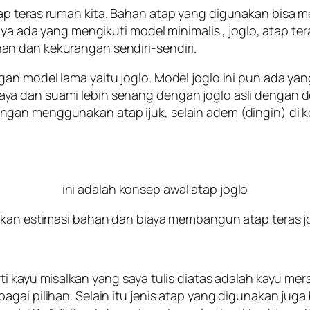
ap teras rumah kita. Bahan atap yang digunakan bisa m
nya ada yang mengikuti model minimalis , joglo, atap te
n dan kekurangan sendiri-sendiri.
gan model lama yaitu joglo. Model joglo ini pun ada 
a dan suami lebih senang dengan joglo asli dengan do
ngan menggunakan atap ijuk, selain adem (dingin) di
ini adalah konsep awal atap joglo
irkan estimasi bahan dan biaya membangun atap teras j
i kayu misalkan yang saya tulis diatas adalah kayu mera
gai pilihan. Selain itu jenis atap yang digunakan juga