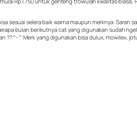
si mulai Rp.1.750 untuk genteng trowulan kwalitas biasa,
bisa sesuai selera baik warna maupun merknya. Saran sa
eberapa bulan berikutnya cat yang digunakan sudah nge
n ??^-^ Merk yang digunakan bisa dulux, mowilex, jot