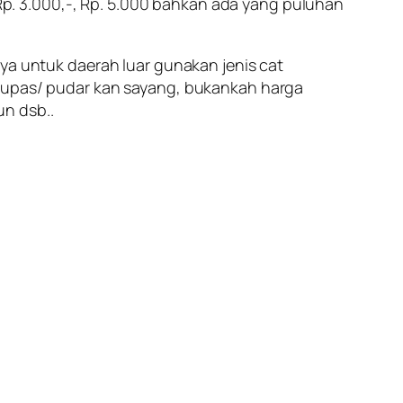
 Rp. 3.000,-, Rp. 5.000 bahkan ada yang puluhan
ya untuk daerah luar gunakan jenis cat
lupas/ pudar kan sayang,
bukankah harga
un dsb..