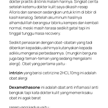
dokter praktik di klinik malam harinya. Singkat cerita
setelah ketemu dokter kulit saya dikasih resep
Alloris
dan
sanexon
sedangkan untuk krim di bibir di
kasih
kenalog
. Setelah aku minum hasilnya
alhamdulillah berangsur bibirku kempes dan kembali
normal, meski masih terasa sedikit gatal tapi ini
tinggal tunggu masa recovery.
Sedikit penasaran dengan obat-obatan yang tadi
diberikan kepadaku akhirnya kutanyakan kepada
adikku mengenai perbedaannya. (mungkin berguna
juga bagi teman-teman yang sedang mengalami
alergi). Obat yang pertama yaitu :
intrizin
yang berisi cetirizine 2HCL 10mg ini adalah
obat alergi
Dexamethasone
ini adalah obat anti inflamasi/ anti
bengkak tapi kata dokter kulit yang memeriksaku
obat ini agak berat
resep yang kedua yaitu :