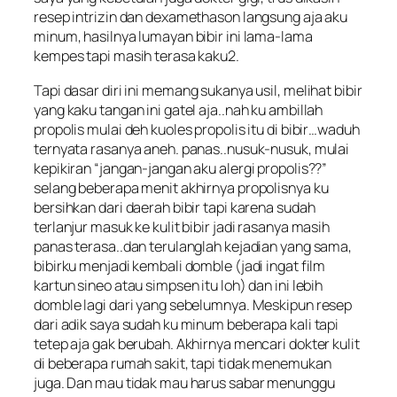
resep intrizin dan dexamethason langsung aja aku
minum, hasilnya lumayan bibir ini lama-lama
kempes tapi masih terasa kaku2.
Tapi dasar diri ini memang sukanya usil, melihat bibir
yang kaku tangan ini gatel aja..nah ku ambillah
propolis mulai deh kuoles propolis itu di bibir…waduh
ternyata rasanya aneh. panas..nusuk-nusuk, mulai
kepikiran “jangan-jangan aku alergi propolis??”
selang beberapa menit akhirnya propolisnya ku
bersihkan dari daerah bibir tapi karena sudah
terlanjur masuk ke kulit bibir jadi rasanya masih
panas terasa..dan terulanglah kejadian yang sama,
bibirku menjadi kembali domble (jadi ingat film
kartun sineo atau simpsen itu loh) dan ini lebih
domble lagi dari yang sebelumnya. Meskipun resep
dari adik saya sudah ku minum beberapa kali tapi
tetep aja gak berubah. Akhirnya mencari dokter kulit
di beberapa rumah sakit, tapi tidak menemukan
juga. Dan mau tidak mau harus sabar menunggu