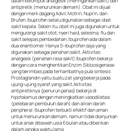
dalam kelompok analgesik (meringankan sakit) dan
antipiretik (menurunkan demam). Obat ini dijual
dengan merk dagang Advil, Motrin, Nuprin, dan
Brufen. Ibuprofen selalu digunakan sebagai obat
sakit kepala. Selain itu, obat ini juga digunakan untuk
mengurangi sakit otot, nyeri haid, selesma, flu dan
sakit selepas pembedahan. Ibuprofen ada dalam
dua enantiomer. Hanya S-ibuprofen saja yang
digunakan sebagai penahan sakit. Aktivitas
analgesik (penahan rasa sakit) Ibuprofen bekerja
dengan cara menghentikan Enzim Sikloosigenase
yang berimbas pada terhambatnya pula sintesis
Prostaglandin yaitu suatu zat yang bekerja pada
ujung-ujung syaraf yang sakit.Aktivitas
antipiretiknya (penurun panas) bekerja di
hipotalamus dengan meningkatkan vasodilatasi
(pelebaran pembuluh darah) dan aliran darah
peripheral. Ibuprofen terbukti efektif dan aman
untuk menurunkan demam, namun tidak dianjurkan
untuk anak dibawah usia 6 bulan atau diberikan
dalam jangka waktu lama.