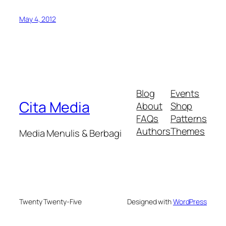
May 4, 2012
Blog
Events
Cita Media
About
Shop
FAQs
Patterns
Authors
Themes
Media Menulis & Berbagi
Twenty Twenty-Five
Designed with
WordPress