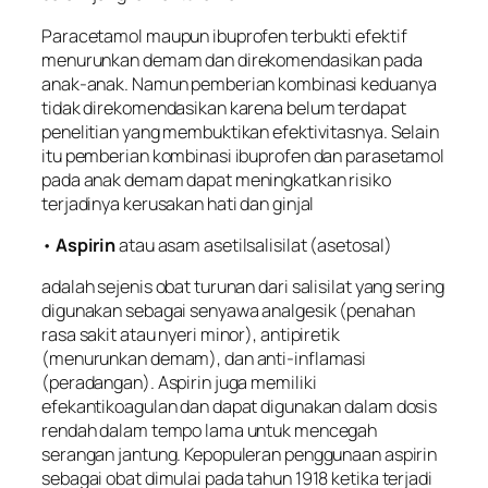
Paracetamol maupun ibuprofen terbukti efektif
menurunkan demam dan direkomendasikan pada
anak-anak. Namun pemberian kombinasi keduanya
tidak direkomendasikan karena belum terdapat
penelitian yang membuktikan efektivitasnya. Selain
itu pemberian kombinasi ibuprofen dan parasetamol
pada anak demam dapat meningkatkan risiko
terjadinya kerusakan hati dan ginjal
•
Aspirin
atau asam asetilsalisilat (asetosal)
adalah sejenis obat turunan dari salisilat yang sering
digunakan sebagai senyawa analgesik (penahan
rasa sakit atau nyeri minor), antipiretik
(menurunkan demam), dan anti-inflamasi
(peradangan). Aspirin juga memiliki
efekantikoagulan dan dapat digunakan dalam dosis
rendah dalam tempo lama untuk mencegah
serangan jantung. Kepopuleran penggunaan aspirin
sebagai obat dimulai pada tahun 1918 ketika terjadi