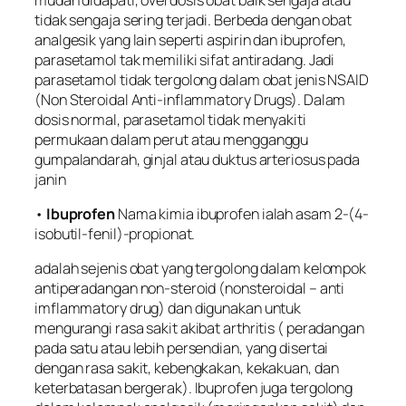
tidak sengaja sering terjadi. Berbeda dengan obat
analgesik yang lain seperti aspirin dan ibuprofen,
parasetamol tak memiliki sifat antiradang. Jadi
parasetamol tidak tergolong dalam obat jenis NSAID
(Non Steroidal Anti-inflammatory Drugs). Dalam
dosis normal, parasetamol tidak menyakiti
permukaan dalam perut atau mengganggu
gumpalandarah, ginjal atau duktus arteriosus pada
janin
•
Ibuprofen
Nama kimia ibuprofen ialah asam 2-(4-
isobutil-fenil)-propionat.
adalah sejenis obat yang tergolong dalam kelompok
antiperadangan non-steroid (nonsteroidal – anti
imflammatory drug) dan digunakan untuk
mengurangi rasa sakit akibat arthritis ( peradangan
pada satu atau lebih persendian, yang disertai
dengan rasa sakit, kebengkakan, kekakuan, dan
keterbatasan bergerak). Ibuprofen juga tergolong