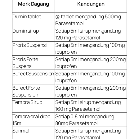
Merk Dagang
Kandungan
Dumin tablet
@ tablet mengandung 500mg
Parasetamol
Dumin sirup
Setiap 5ml sirup mengandung
120 mg Parasetamol
Proris Suspensi
Setiap 5ml mengandung 100mg
ibuprofen
Proris Forte
Setiap 5ml mengandung 200mg
Suspensi
ibuprofen
Bufect Suspension
Setiap 5ml mengandung 100mg
ibuprofen
Bufect Forte
Setiap 5ml mengandung 200mg
Suspension
ibuprofen
Tempra Sirup
Setiap 5ml sirup mengandung
160 mg Parasetamol
Tempra oral drop
Setiap 0,8 ml mengandung
15ml
80mg Parasetamol
Sanmol
Setiap 5ml sirup mengandung
120 mg Parasetamol