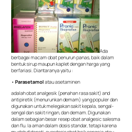
Ada
berbagai macam obat penurun panas, baik dalam
bentuk sirup maupun kaplet dengan harga yang
berfariasi. Diantaranya yaitu :
•
Parasetamol
atau asetaminen
adalah obat analgesik (penahan rasa sakit) and
antipiretik (menurunkan demam) yang populer dan
digunakan untuk melegakan sakit kepala, sengal-
sengal dan sakit ringan, dan demam. Digunakan
dalam sebagian besar resep obat analgesic salesma
dan flu. Ia aman dalam dosis standar, tetapi karena
mudah didapati, overdosis obat baik sengaja atau