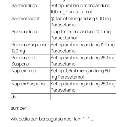
Sanmol drop
Setiap 5ml sirup mengandung
100 mg Parasetamol
Sanmol tablet
@ tablet mengandung 500 mg
Parasetamol
Praxion drop
Tiap 1 ml mengandung 100 mg
Paracetamol
Praxion Suspensi
Setiap 5ml mengandung 120 mg
120mg
Parasetamol
Praxion Forte
Setiap 5ml mengandung 250 mg
Suspensi
Parasetamol
Naprex drop
Setiap 0,6ml mengandung 60
mg Parasetamol
Naprex Suspensi
Setiap 5ml mengandung 250 mg
Parasetamol
dst
sumber :
wikipedia dan berbagai sumber lain ^-^ …