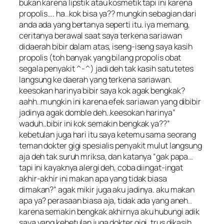
bukan karena lipstik atau kosmetik tapi ini karena
propolis…. ha..kok bisa ya?? mungkin sebagian dari
anda ada yang bertanya seperti itu. iya memang,
ceritanya berawal saat saya terkena sariawan
didaerah bibir dalam atas, iseng-iseng saya kasih
propolis (toh banyak yang bilang propolis obat
segala penyakit ^-^) jadi deh tak kasih satu tetes
langsung ke daerah yang terkena sariawan.
keesokan harinya bibir saya kok agak bengkak?
aahh..mungkin ini karena efek sariawan yang dibibir
jadinya agak domble deh..keesokan harinya”
waduh..bibir ini kok semakin bengkak ya??”
kebetulan juga hari itu saya ketemu sama seorang
teman dokter gigi spesialis penyakit mulut langsung
aja deh tak suruh mriksa, dan katanya “gak papa…
tapi ini kayaknya alergi deh, coba diingat-ingat
akhir-akhir ini makan apa yang tidak biasa
dimakan?” agak mikir juga aku jadinya. aku makan
apa ya? perasaan biasa aja, tidak ada yang aneh..
karena semakin bengkak akhirnya aku hubungi adik
saya yang kebetulan juga dokter gigi, trus dikasih