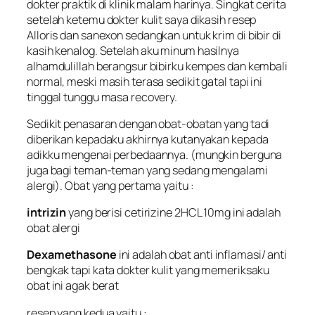
dokter praktik di klinik malam harinya. Singkat cerita
setelah ketemu dokter kulit saya dikasih resep
Alloris
dan
sanexon
sedangkan untuk krim di bibir di
kasih
kenalog
. Setelah aku minum hasilnya
alhamdulillah berangsur bibirku kempes dan kembali
normal, meski masih terasa sedikit gatal tapi ini
tinggal tunggu masa recovery.
Sedikit penasaran dengan obat-obatan yang tadi
diberikan kepadaku akhirnya kutanyakan kepada
adikku mengenai perbedaannya. (mungkin berguna
juga bagi teman-teman yang sedang mengalami
alergi). Obat yang pertama yaitu :
intrizin
yang berisi cetirizine 2HCL 10mg ini adalah
obat alergi
Dexamethasone
ini adalah obat anti inflamasi/ anti
bengkak tapi kata dokter kulit yang memeriksaku
obat ini agak berat
resep yang kedua yaitu :