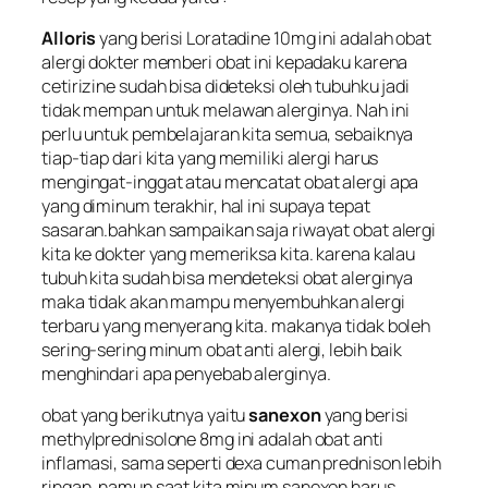
Alloris
yang berisi Loratadine 10mg ini adalah obat
alergi dokter memberi obat ini kepadaku karena
cetirizine sudah bisa dideteksi oleh tubuhku jadi
tidak mempan untuk melawan alerginya. Nah ini
perlu untuk pembelajaran kita semua, sebaiknya
tiap-tiap dari kita yang memiliki alergi harus
mengingat-inggat atau mencatat obat alergi apa
yang diminum terakhir, hal ini supaya tepat
sasaran.bahkan sampaikan saja riwayat obat alergi
kita ke dokter yang memeriksa kita. karena kalau
tubuh kita sudah bisa mendeteksi obat alerginya
maka tidak akan mampu menyembuhkan alergi
terbaru yang menyerang kita. makanya tidak boleh
sering-sering minum obat anti alergi, lebih baik
menghindari apa penyebab alerginya.
obat yang berikutnya yaitu
sanexon
yang berisi
methylprednisolone 8mg ini adalah obat anti
inflamasi, sama seperti dexa cuman prednison lebih
ringan. namun saat kita minum sanexon harus