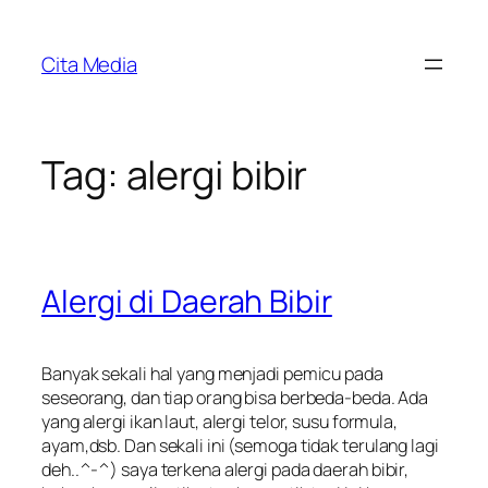
Skip
to
Cita Media
content
Tag:
alergi bibir
Alergi di Daerah Bibir
Banyak sekali hal yang menjadi pemicu pada
seseorang, dan tiap orang bisa berbeda-beda. Ada
yang alergi ikan laut, alergi telor, susu formula,
ayam,dsb. Dan sekali ini (semoga tidak terulang lagi
deh..^-^) saya terkena alergi pada daerah bibir,