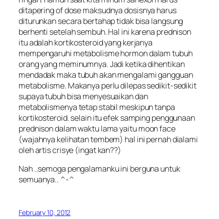
di
tapering of dose
maksudnya dosisnya harus
diturunkan secara bertahap tidak bisa langsung
berhenti setelah sembuh. Hal ini karena prednison
itu adalah kortikosteroid yang kerjanya
mempengaruhi metabolisme hormon dalam tubuh
orang yang meminumnya. Jadi ketika dihentikan
mendadak maka tubuh akan mengalami gangguan
metabolisme. Makanya perlu dilepas sedikit-sedikit
supaya tubuh bisa menyesuaikan dan
metabolismenya tetap stabil meskipun tanpa
kortikosteroid. selain itu efek samping penggunaan
prednison dalam waktu lama yaitu
moon face
(wajahnya kelihatan tembem) hal ini pernah dialami
oleh artis crisye (ingat kan??)
Nah ..semoga pengalamanku ini berguna untuk
semuanya.. ^-^
February 10, 2012