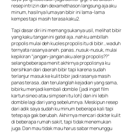
resep intrizin dan dexamethason langsung aja aku
minum, hasilnya lumayan bibir ini lama-lama
kempes tapi masih terasa kaku2.
Tapi dasar diri ini memang sukanya usil, melihat bibir
yang kaku tangan ini gatel aja..nah ku ambillah
propolis mulai deh kuoles propolis itu di bibir…waduh
ternyata rasanya aneh. panas..nusuk-nusuk, mulai
kepikiran “jangan-jangan aku alergi propolis??”
selang beberapa menit akhirnya propolisnya ku
bersihkan dari daerah bibir tapi karena sudah
terlanjur masuk ke kulit bibir jadi rasanya masih
panas terasa..dan terulanglah kejadian yang sama,
bibirku menjadi kembali domble (jadi ingat film
kartun sineo atau simpsen itu loh) dan ini lebih
domble lagi dari yang sebelumnya. Meskipun resep
dari adik saya sudah ku minum beberapa kali tapi
tetep aja gak berubah. Akhirnya mencari dokter kulit
di beberapa rumah sakit, tapi tidak menemukan
juga. Dan mau tidak mau harus sabar menunggu