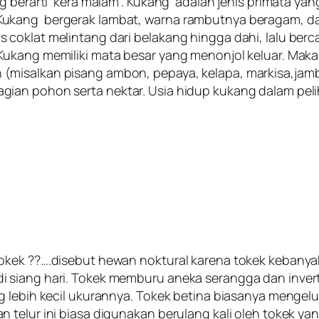
g berarti ‘kera malam’. Kukang adalah jenis primata ya
ukang bergerak lambat, warna rambutnya beragam, dar
coklat melintang dari belakang hingga dahi, lalu berc
ukang memiliki mata besar yang menonjol keluar. Maka
isalkan pisang ambon, pepaya, kelapa, markisa,jambu 
ian pohon serta nektar. Usia hidup kukang dalam peli
kek ??….disebut hewan noktural karena tokek kebanyaka
i siang hari. Tokek memburu aneka serangga dan inver
 lebih kecil ukurannya. Tokek betina biasanya mengelu
n telur ini biasa digunakan berulang kali oleh tokek 