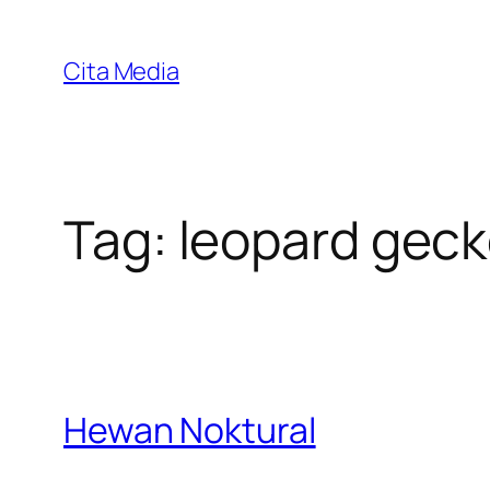
Skip
to
Cita Media
content
Tag:
leopard gec
Hewan Noktural