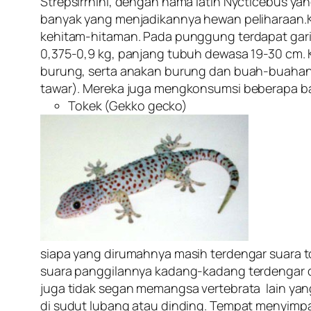
Strepsirrhini, dengan nama latin Nycticebus yan
banyak yang menjadikannya hewan peliharaan.K
kehitam-hitaman. Pada punggung terdapat garis 
0,375-0,9 kg, panjang tubuh dewasa 19-30 cm. K
burung, serta anakan burung dan buah-buahan (m
tawar). Mereka juga mengkonsumsi beberapa bag
Tokek (Gekko gecko)
siapa yang dirumahnya masih terdengar suara to
suara panggilannya kadang-kadang terdengar d
juga tidak segan memangsa vertebrata lain yang
di sudut lubang atau dinding. Tempat menyimpa