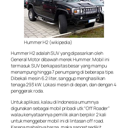
Hummer H2 (wikipedia)
Hummer H2 adalah SUV yang dipasarkan oleh
General Motor dibawah merek Hummer. Mobil ini
termasuk SUV berkapasitas besar yang mampu
menampung hingga 7 penumpang di beberapa tipe.
Dibekali mesin 6.2 liter, sanggup menghasilkan
tenaga 293 kW. Lokasi mesin di depan, dan dengan 4
penggerak roda.
Untuk aplikasi, kalau di Indonesia umumnya
digunakan sebagai mobil pribadi utk “Off Roader”
walau kenyataannya pemilik akan berpikir 2 kali
untuk menggeber mobil ini di lintasan off road.
Karena mahalnya harga, maka sangat sedikit