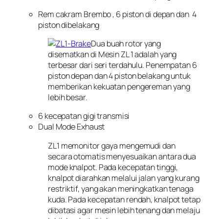
Rem cakram Brembo , 6 piston di depan dan 4
piston dibelakang
Dua buah rotor yang
disematkan di Mesin ZL 1 adalah yang
terbesar dari seri terdahulu. Penempatan 6
piston depan dan 4 piston belakang untuk
memberikan kekuatan pengereman yang
lebih besar.
6 kecepatan gigi transmisi
Dual Mode Exhaust
ZL1 memonitor gaya mengemudi dan
secara otomatis menyesuaikan antara dua
mode knalpot. Pada kecepatan tinggi,
knalpot diarahkan melalui jalan yang kurang
restriktif, yang akan meningkatkan tenaga
kuda. Pada kecepatan rendah, knalpot tetap
dibatasi agar mesin lebih tenang dan melaju