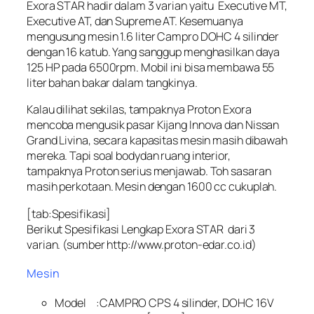
Exora STAR hadir dalam 3 varian yaitu Executive MT,
Executive AT, dan Supreme AT. Kesemuanya
mengusung mesin 1.6 liter Campro DOHC 4 silinder
dengan 16 katub. Yang sanggup menghasilkan daya
125 HP pada 6500rpm. Mobil ini bisa membawa 55
liter bahan bakar dalam tangkinya.
Kalau dilihat sekilas, tampaknya Proton Exora
mencoba mengusik pasar Kijang Innova dan Nissan
Grand Livina, secara kapasitas mesin masih dibawah
mereka. Tapi soal bodydan ruang interior,
tampaknya Proton serius menjawab. Toh sasaran
masih perkotaan. Mesin dengan 1600 cc cukuplah.
[tab:Spesifikasi]
Berikut Spesifikasi Lengkap Exora STAR dari 3
varian. (sumber http://www.proton-edar.co.id)
Mesin
Model :CAMPRO CPS 4 silinder, DOHC 16V