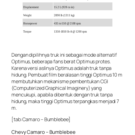
Displacement
15.2 L (928 cu in)
Weight
2890 lb (1311 kg)
Horsepower
435 to 550 @ 2100 rpm
Torque
1350-1850 lb-ft @ 1200 rpm
Dengan dipilihnya truk ini sebagai mode alternatif
Optimus, beberapa fans berat Optimus protes.
Karena versi aslinya Optimus adalah truk tanpa
hidung. Pembuat film beralasan tinggi Optimus 10 m
membutuhkan mekanisme pembentukan CGI
(Computerized Graphical Imaginery) yang
mencukupi, apabila dibentuk dengan truk tanpa
hidung, maka tinggi Optimus terpangkas menjadi 7
m.
[tab:Camaro – Bumblebee]
Chevy Camaro – Bumblebee