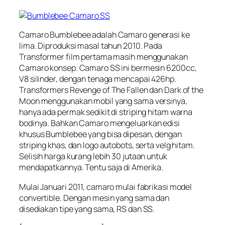
Camaro Bumblebee adalah Camaro generasi ke
lima. Diproduksi masal tahun 2010. Pada
Transformer film pertama masih menggunakan
Camaro konsep. Camaro SS ini bermesin 6200cc,
V8 silinder, dengan tenaga mencapai 426hp.
Transformers Revenge of The Fallen dan Dark of the
Moon menggunakan mobil yang sama versinya,
hanya ada permak sedikit di striping hitam warna
bodinya. Bahkan Camaro mengeluarkan edisi
khusus Bumblebee yang bisa dipesan, dengan
striping khas, dan logo autobots, serta velg hitam.
Selisih harga kurang lebih 30 jutaan untuk
mendapatkannya. Tentu saja di Amerika.
Mulai Januari 2011, camaro mulai fabrikasi model
convertible. Dengan mesin yang sama dan
disediakan tipe yang sama, RS dan SS.