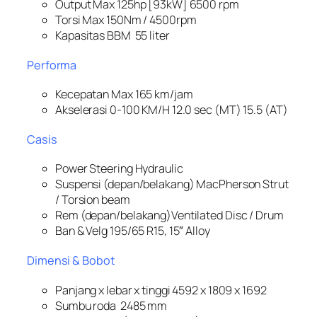
Output Max 125hp [93kW] 6500 rpm
Torsi Max 150Nm / 4500rpm
Kapasitas BBM 55 liter
Performa
Kecepatan Max 165 km/jam
Akselerasi 0-100 KM/H 12.0 sec (MT) 15.5 (AT)
Casis
Power Steering Hydraulic
Suspensi (depan/belakang) MacPherson Strut
/ Torsion beam
Rem (depan/belakang)Ventilated Disc / Drum
Ban & Velg 195/65 R15, 15″ Alloy
Dimensi & Bobot
Panjang x lebar x tinggi 4592 x 1809 x 1692
Sumbu roda 2485 mm