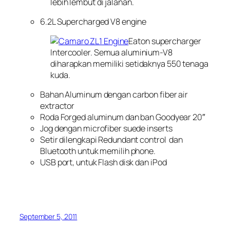
lebih lembut di jalanan.
6.2L Supercharged V8 engine
Eaton supercharger
Intercooler. Semua aluminium-V8
diharapkan memiliki setidaknya 550 tenaga
kuda.
Bahan Aluminum dengan carbon fiber air
extractor
Roda Forged aluminum dan ban Goodyear 20″
Jog dengan microfiber suede inserts
Setir dilengkapi Redundant control dan
Bluetooth untuk memilih phone.
USB port, untuk Flash disk dan iPod
September 5, 2011