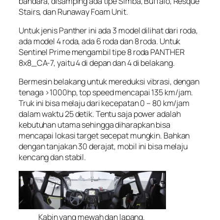
bandara, disamping ada tipe Simba, Buffalo, Resque
Stairs, dan Runaway Foam Unit.
Untuk jenis Panther ini ada 3 model dilihat dari roda,
ada model 4 roda, ada 6 roda dan 8 roda. Untuk
Sentinel Prime mengambil tipe 8 roda PANTHER
8x8_CA-7, yaitu 4 di depan dan 4 di belakang.
Bermesin belakang untuk mereduksi vibrasi, dengan
tenaga >1000hp, top speed mencapai 135 km/jam.
Truk ini bisa melaju dari kecepatan 0 – 80 km/jam
dalam waktu 25 detik. Tentu saja power adalah
kebutuhan utama sehingga diharapkan bisa
mencapai lokasi target secepat mungkin. Bahkan
dengan tanjakan 30 derajat, mobil ini bisa melaju
kencang dan stabil.
Kabin yang mewah dan lapang.