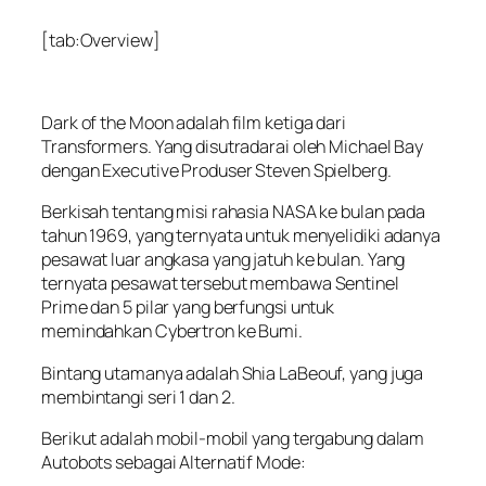
[tab:Overview]
Dark of the Moon adalah film ketiga dari
Transformers. Yang disutradarai oleh Michael Bay
dengan Executive Produser Steven Spielberg.
Berkisah tentang misi rahasia NASA ke bulan pada
tahun 1969, yang ternyata untuk menyelidiki adanya
pesawat luar angkasa yang jatuh ke bulan. Yang
ternyata pesawat tersebut membawa Sentinel
Prime dan 5 pilar yang berfungsi untuk
memindahkan Cybertron ke Bumi.
Bintang utamanya adalah Shia LaBeouf, yang juga
membintangi seri 1 dan 2.
Berikut adalah mobil-mobil yang tergabung dalam
Autobots sebagai Alternatif Mode: