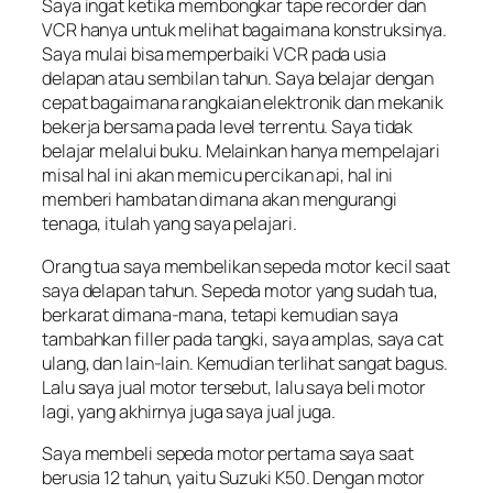
Saya ingat ketika membongkar tape recorder dan
VCR hanya untuk melihat bagaimana konstruksinya.
Saya mulai bisa memperbaiki VCR pada usia
delapan atau sembilan tahun. Saya belajar dengan
cepat bagaimana rangkaian elektronik dan mekanik
bekerja bersama pada level terrentu. Saya tidak
belajar melalui buku. Melainkan hanya mempelajari
misal hal ini akan memicu percikan api, hal ini
memberi hambatan dimana akan mengurangi
tenaga, itulah yang saya pelajari.
Orang tua saya membelikan sepeda motor kecil saat
saya delapan tahun. Sepeda motor yang sudah tua,
berkarat dimana-mana, tetapi kemudian saya
tambahkan filler pada tangki, saya amplas, saya cat
ulang, dan lain-lain. Kemudian terlihat sangat bagus.
Lalu saya jual motor tersebut, lalu saya beli motor
lagi, yang akhirnya juga saya jual juga.
Saya membeli sepeda motor pertama saya saat
berusia 12 tahun, yaitu Suzuki K50. Dengan motor