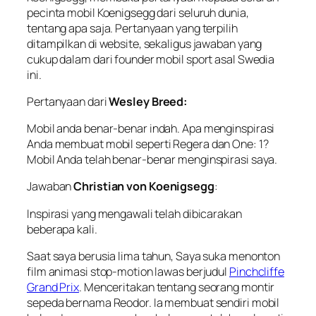
pecinta mobil Koenigsegg dari seluruh dunia,
tentang apa saja. Pertanyaan yang terpilih
ditampilkan di website, sekaligus jawaban yang
cukup dalam dari founder mobil sport asal Swedia
ini.
Pertanyaan dari
Wesley Breed:
Mobil
anda
benar-benar
indah
. A
pa meng
inspirasi
Anda
membuat
mobil seperti
Regera
dan One
:
1
?
Mobil
Anda
telah
benar-benar
menginspirasi saya
.
Jawaban
Christian von Koenigsegg
:
Inspirasi yang mengawali telah dibicarakan
beberapa kali.
Saat saya berusia lima tahun, Saya suka menonton
film animasi stop-motion lawas berjudul
Pinchcliffe
Grand Prix
. Menceritakan tentang seorang montir
sepeda bernama Reodor. Ia membuat sendiri mobil