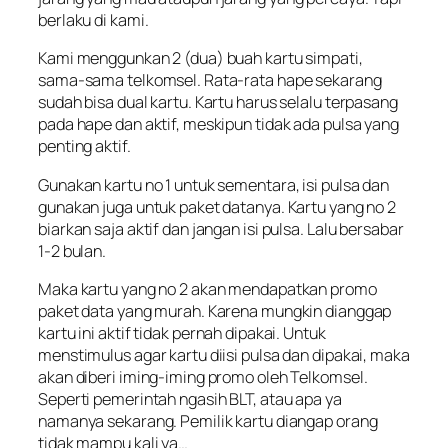
berlaku di kami.
Kami menggunkan 2 (dua) buah kartu simpati,
sama-sama telkomsel. Rata-rata hape sekarang
sudah bisa dual kartu. Kartu harus selalu terpasang
pada hape dan aktif, meskipun tidak ada pulsa yang
penting aktif.
Gunakan kartu no 1 untuk sementara, isi pulsa dan
gunakan juga untuk paket datanya. Kartu yang no 2
biarkan saja aktif dan jangan isi pulsa. Lalu bersabar
1-2 bulan.
Maka kartu yang no 2 akan mendapatkan promo
paket data yang murah. Karena mungkin dianggap
kartu ini aktif tidak pernah dipakai. Untuk
menstimulus agar kartu diisi pulsa dan dipakai, maka
akan diberi iming-iming promo oleh Telkomsel.
Seperti pemerintah ngasih BLT, atau apa ya
namanya sekarang. Pemilik kartu diangap orang
tidak mampu kali ya…