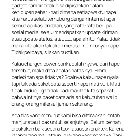
gadget hampir tidak bisa dipisahkan dalam
kehidupan sehari-hari dimana setiap waktu hape
kita harus selalu terhubung dengan internet agar
semua aplikasi andalan, yang rata-rata berupa
sosial media, selalu mendapatkan update kiriman
atau update status, atau ……. apalah itu. Kalau tidak
maka kita akan tak akan merasa mempunyai hape.
Tidak percaya, silakan buktikan.
Kalau charger, power bank adalah nyawa dari hape
tersebut, maka data adalah nafas nya. Hmm….
berlebihan apa tidak ya? Soalnya kalau hape nyala
tapi tak ada paket data seperti hape mati suri. Mati
tidak, hidup juga tidak. Jadi marilah kita sepakat,
bahwa intinya paket data adalah kebutuhan wajib
orang-orang milenial jaman sekarang.
Ada tips yang menurut kami bisa diterapkan, entah
manjur atau tidak untuk selanjutnya. Belum pernah
dibuktikan baik secara teori ataupun praktek. Karena
jarang yang mau ataupun jarang yang percaya. Tapi