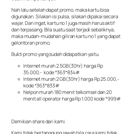
Nah lalu setelah dapat promo, maka kartu bisa
digunakan. Silakan isi pulsa, silakan dipakai secara
wajar. Dan ingat, kartu no 1 juga masih harus aktif
dan terpasang. Bila suatu saat terjadi sebaliknya,
maka mudah-mudahan giliran kartu no 1 yang dapat
gelontoran promo.
Bukti promo yang sudah didapatkan yaitu.
Internet murah 2.5GB(30hr) harga Rp
35.000,- kode *363*834#
Internet murah 2 GB(30hr) harga Rp 25.000,-
kode *363*833#
Nelpon murah 180 menit telkomsel dan 20
menit all operator harga Rp 1.000 kode *999#
Demikian share dari kami.
Kami tidak bertanggung jawab bila cara kami tidak