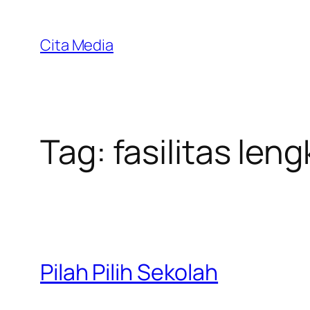
Skip
to
Cita Media
content
Tag:
fasilitas len
Pilah Pilih Sekolah