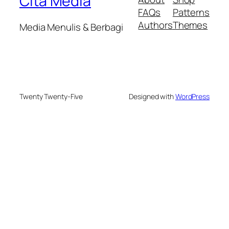
Cita Media
FAQs
Patterns
Authors
Themes
Media Menulis & Berbagi
Twenty Twenty-Five
Designed with
WordPress