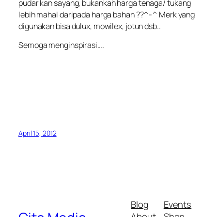
pudar kan sayang,
bukankah harga tenaga/ tukang
lebih mahal daripada harga bahan ??^-^ Merk yang
digunakan bisa dulux, mowilex, jotun dsb..
Semoga menginspirasi….
April 15, 2012
Blog
Events
About
Shop